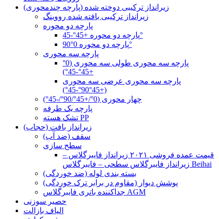
زیرانداز ترکیبی دوخته شده (پارچه چندمحوری)
زیرانداز ترکیبی بافته شده رووینگ
پارچه دو محوره
پارچه دو محوره +45°-45°
پارچه دو محوره 0°90°
پارچه سه محوری
پارچه سه محوری طولی سه محوری (0°
+45°-45°)
پارچه سه محوری عرضی سه محوری
(+45°90°-45°)
چهار محوری (0°/+45°/90°/-45°)
پارچه یک طرفه
تشک هسته PP
زیرانداز بافت (حجاب)
سقف (ضد آب)
سطح سازی
قیمت عمده فروشی ۲۰۲۱ زیرانداز فایبرگلاس –
زیرانداز فایبرگلاس سطحی – فایبرگلاس Beihai
بسته بندی لوله (ضد خوردگی)
پوشش دیوار (مقاوم در برابر ترک خوردگی)
جداکننده باتری فایبرگلاس AGM
حصیر سوزنی
الیاف بازالت