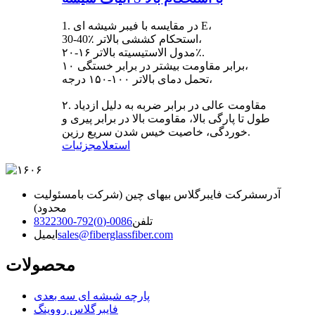
1. در مقایسه با فیبر شیشه ای E،
30-40٪ استحکام کششی بالاتر،
مدول الاستیسیته بالاتر ۱۶-۲۰٪.
۱۰ برابر مقاومت بیشتر در برابر خستگی،
تحمل دمای بالاتر ۱۰۰-۱۵۰ درجه،
۲. مقاومت عالی در برابر ضربه به دلیل ازدیاد
طول تا پارگی بالا، مقاومت بالا در برابر پیری و
خوردگی، خاصیت خیس شدن سریع رزین.
استعلام
جزئیات
آدرس
شرکت فایبرگلاس بیهای چین (شرکت بامسئولیت
محدود)
تلفن
0086-(0)792-8322300
sales@fiberglassfiber.com
ایمیل
محصولات
پارچه شیشه ای سه بعدی
فایبرگلاس رووینگ