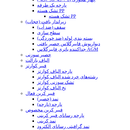
پارچه یک طرفه
تشک هسته PP
تشک هسته PP
زیرانداز بافت (حجاب)
سقف (ضد آب)
سطح سازی
بسته بندی لوله (ضد خوردگی)
دیوارپوش فایبرگلاس حصیر بافتی
جداکننده باتری فایبرگلاس AGM
حصیر سوزنی
الیاف بازالت
فیبر کوارتز
پارچه الیاف کوارتز
رشته‌های خرد شده الیاف کوارتز
تشک سوزنی کوارتز
نخ الیاف کوارتز
فیبر کربن فعال
نمد (حصیر)
پارچه (پارچه)
فیبر کربن مخصوص
پارچه رسانای فیبر کربنی
نمد کربنی
نمد گرافیتی رسانای الکترود