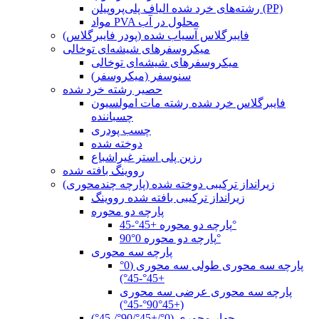
رشته‌های خرد شده الیاف پلی‌پروپیلن (PP)
مواد PVA محلول در آب
فایبرگلاس آسیاب شده (پودر فایبرگلاس)
میکروسفرهای شیشه‌ای توخالی
میکروسفرهای شیشه‌ای توخالی
سنوسفر (میکروسفر)
حصیر رشته خرد شده
فایبرگلاس خرد شده رشته مات امولسیون
چسباننده
چسب پودری
دوخته شده
رزین پلی استر غیراشباع
رووینگ بافته شده
زیرانداز ترکیبی دوخته شده (پارچه چندمحوری)
زیرانداز ترکیبی بافته شده رووینگ
پارچه دو محوره
پارچه دو محوره +45°-45°
پارچه دو محوره 0°90°
پارچه سه محوری
پارچه سه محوری طولی سه محوری (0°
+45°-45°)
پارچه سه محوری عرضی سه محوری
(+45°90°-45°)
چهار محوری (0°/+45°/90°/-45°)