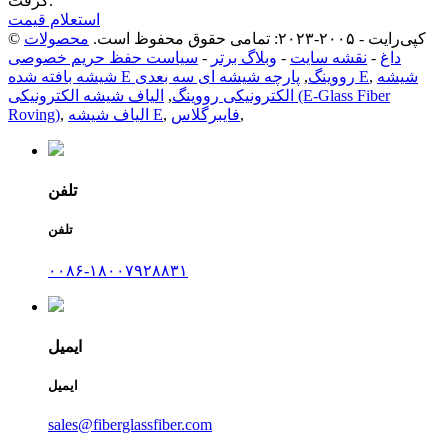
گرفت.
استعلام قیمت
© کپی‌رایت - ۲۰۰۵-۲۰۲۳: تمامی حقوق محفوظ است.
محصولات
داغ
-
نقشه سایت
-
وبلاگ برتر
-
سیاست حفظ حریم خصوصی
شیشه
,
پارچه شیشه ای سه بعدی E
شیشه بافته شده E رووینگ
,
الکترونیکی رووینگ
,
الیاف شیشه الکترونیکی (E-Glass Fiber
,
فایبرگلاس
,
الیاف شیشه E
,
Roving)
تلفن
تلفن
۰۰۸۶-۱۸۰۰۷۹۲۸۸۳۱
ایمیل
ایمیل
sales@fiberglassfiber.com