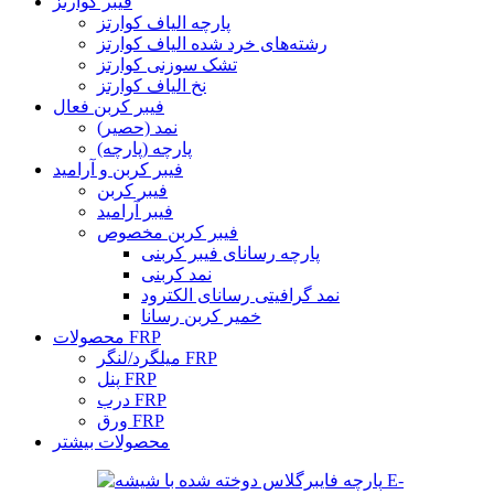
فیبر کوارتز
پارچه الیاف کوارتز
رشته‌های خرد شده الیاف کوارتز
تشک سوزنی کوارتز
نخ الیاف کوارتز
فیبر کربن فعال
نمد (حصیر)
پارچه (پارچه)
فیبر کربن و آرامید
فیبر کربن
فیبر آرامید
فیبر کربن مخصوص
پارچه رسانای فیبر کربنی
نمد کربنی
نمد گرافیتی رسانای الکترود
خمیر کربن رسانا
محصولات FRP
میلگرد/لنگر FRP
پنل FRP
درب FRP
ورق FRP
محصولات بیشتر