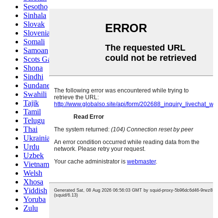
Sesotho
Sinhala
Slovak
Slovenian
Somali
Samoan
Scots Gaelic
Shona
Sindhi
Sundanese
Swahili
Tajik
Tamil
Telugu
Thai
Ukrainian
Urdu
Uzbek
Vietnamese
Welsh
Xhosa
Yiddish
Yoruba
Zulu