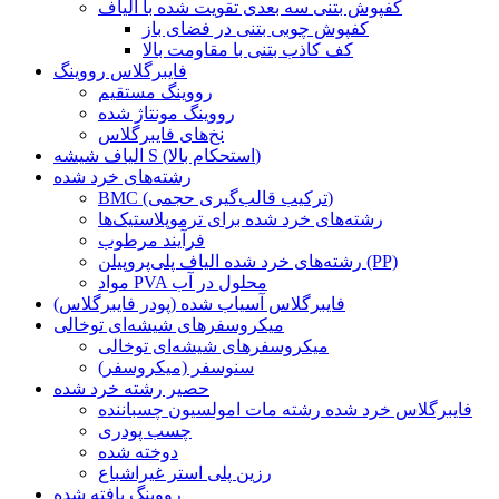
کفپوش بتنی سه بعدی تقویت شده با الیاف
کفپوش چوبی بتنی در فضای باز
کف کاذب بتنی با مقاومت بالا
فایبرگلاس رووینگ
رووینگ مستقیم
رووینگ مونتاژ شده
نخ‌های فایبرگلاس
الیاف شیشه S (استحکام بالا)
رشته‌های خرد شده
BMC (ترکیب قالب‌گیری حجمی)
رشته‌های خرد شده برای ترموپلاستیک‌ها
فرآیند مرطوب
رشته‌های خرد شده الیاف پلی‌پروپیلن (PP)
مواد PVA محلول در آب
فایبرگلاس آسیاب شده (پودر فایبرگلاس)
میکروسفرهای شیشه‌ای توخالی
میکروسفرهای شیشه‌ای توخالی
سنوسفر (میکروسفر)
حصیر رشته خرد شده
فایبرگلاس خرد شده رشته مات امولسیون چسباننده
چسب پودری
دوخته شده
رزین پلی استر غیراشباع
رووینگ بافته شده