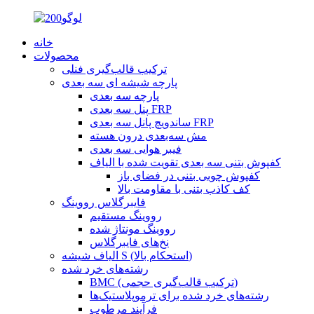
خانه
محصولات
ترکیب قالب‌گیری فنلی
پارچه شیشه ای سه بعدی
پارچه سه بعدی
پنل سه بعدی FRP
ساندویچ پانل سه بعدی FRP
مش سه‌بعدی درون هسته
فیبر هوایی سه بعدی
کفپوش بتنی سه بعدی تقویت شده با الیاف
کفپوش چوبی بتنی در فضای باز
کف کاذب بتنی با مقاومت بالا
فایبرگلاس رووینگ
رووینگ مستقیم
رووینگ مونتاژ شده
نخ‌های فایبرگلاس
الیاف شیشه S (استحکام بالا)
رشته‌های خرد شده
BMC (ترکیب قالب‌گیری حجمی)
رشته‌های خرد شده برای ترموپلاستیک‌ها
فرآیند مرطوب