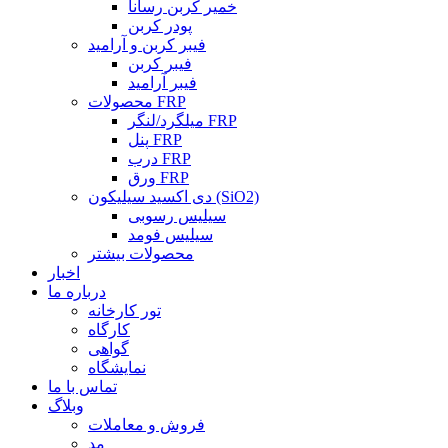
خمیر کربن رسانا
پودر کربن
فیبر کربن و آرامید
فیبر کربن
فیبر آرامید
محصولات FRP
میلگرد/لنگر FRP
پنل FRP
درب FRP
ورق FRP
دی اکسید سیلیکون (SiO2)
سیلیس رسوبی
سیلیس فومد
محصولات بیشتر
اخبار
درباره ما
تور کارخانه
کارگاه
گواهی
نمایشگاه
تماس با ما
وبلاگ
فروش و معاملات
مد