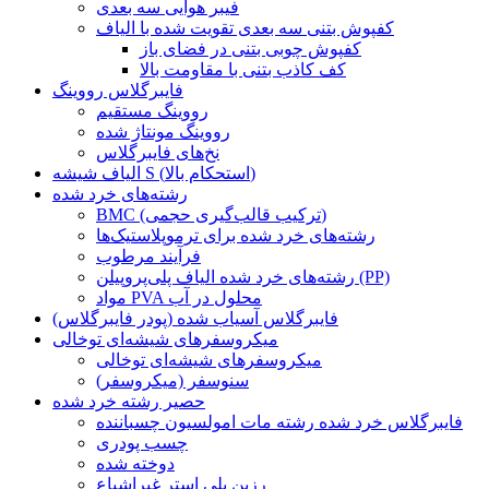
فیبر هوایی سه بعدی
کفپوش بتنی سه بعدی تقویت شده با الیاف
کفپوش چوبی بتنی در فضای باز
کف کاذب بتنی با مقاومت بالا
فایبرگلاس رووینگ
رووینگ مستقیم
رووینگ مونتاژ شده
نخ‌های فایبرگلاس
الیاف شیشه S (استحکام بالا)
رشته‌های خرد شده
BMC (ترکیب قالب‌گیری حجمی)
رشته‌های خرد شده برای ترموپلاستیک‌ها
فرآیند مرطوب
رشته‌های خرد شده الیاف پلی‌پروپیلن (PP)
مواد PVA محلول در آب
فایبرگلاس آسیاب شده (پودر فایبرگلاس)
میکروسفرهای شیشه‌ای توخالی
میکروسفرهای شیشه‌ای توخالی
سنوسفر (میکروسفر)
حصیر رشته خرد شده
فایبرگلاس خرد شده رشته مات امولسیون چسباننده
چسب پودری
دوخته شده
رزین پلی استر غیراشباع