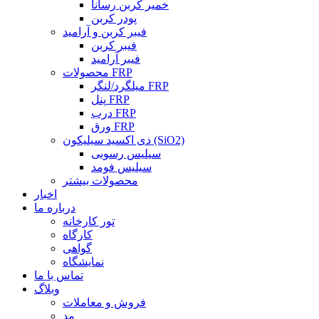
خمیر کربن رسانا
پودر کربن
فیبر کربن و آرامید
فیبر کربن
فیبر آرامید
محصولات FRP
میلگرد/لنگر FRP
پنل FRP
درب FRP
ورق FRP
دی اکسید سیلیکون (SiO2)
سیلیس رسوبی
سیلیس فومد
محصولات بیشتر
اخبار
درباره ما
تور کارخانه
کارگاه
گواهی
نمایشگاه
تماس با ما
وبلاگ
فروش و معاملات
مد