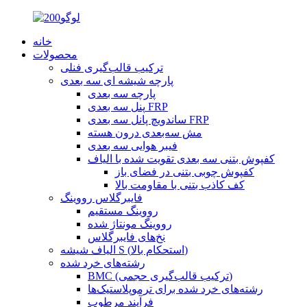
خانه
محصولات
ترکیب قالب‌گیری فنلی
پارچه شیشه ای سه بعدی
پارچه سه بعدی
پنل سه بعدی FRP
ساندویچ پانل سه بعدی FRP
مش سه‌بعدی درون هسته
فیبر هوایی سه بعدی
کفپوش بتنی سه بعدی تقویت شده با الیاف
کفپوش چوبی بتنی در فضای باز
کف کاذب بتنی با مقاومت بالا
فایبرگلاس رووینگ
رووینگ مستقیم
رووینگ مونتاژ شده
نخ‌های فایبرگلاس
الیاف شیشه S (استحکام بالا)
رشته‌های خرد شده
BMC (ترکیب قالب‌گیری حجمی)
رشته‌های خرد شده برای ترموپلاستیک‌ها
فرآیند مرطوب