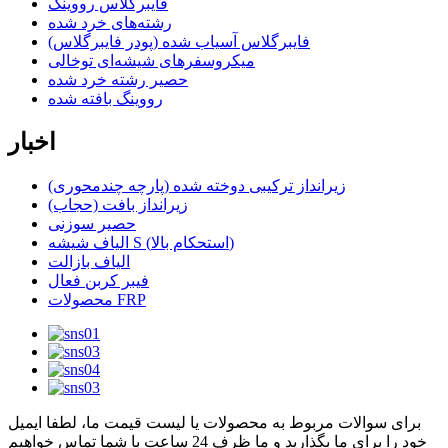
فایبرگلاس رووینگ
رشته‌های خرد شده
فایبرگلاس آسیاب شده (پودر فایبرگلاس)
میکروسفرهای شیشه‌ای توخالی
حصیر رشته خرد شده
رووینگ بافته شده
اخبار
زیرانداز ترکیبی دوخته شده (پارچه چندمحوری)
زیرانداز بافت (حجاب)
حصیر سوزنی
الیاف شیشه S (استحکام بالا)
الیاف بازالت
فیبر کربن فعال
محصولات FRP
برای سوالات مربوط به محصولات یا لیست قیمت ما، لطفا ایمیل
خود را برای ما بگذارید و ما ظرف 24 ساعت با شما تماس خواهیم