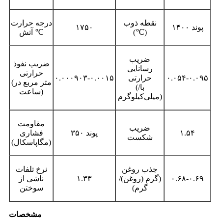
نقطه ذوب
درجه حرارت
۱۴۰۰ پوند
۱۷۵۰
(℃)
آتش ℃
ضریب
ضریب نفوذ
رسانایی
حرارتی
۰.۰۵۴-۰.۰۹۵
حرارتی
۰.۰۰۰۹۰۳-۰.۰۰۱۵
(متر مربع در
(با/
ساعت)
میلی‌کیلوگرم)
مقاومت
ضریب
۱.۵۴
۳۵۰ پوند
فشاری
شکست
(مگاپاسکال)
جذب روغن
نرخ تلفات
۰.۶۸-۰.۶۹
(گرم (روغن)/
۱.۳۳
ناشی از
گرم)
سوختن
مشخصات