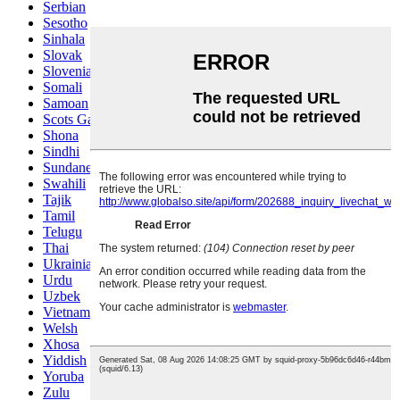
Serbian
Sesotho
Sinhala
Slovak
Slovenian
Somali
Samoan
Scots Gaelic
Shona
Sindhi
Sundanese
Swahili
Tajik
Tamil
Telugu
Thai
Ukrainian
Urdu
Uzbek
Vietnamese
Welsh
Xhosa
Yiddish
Yoruba
Zulu