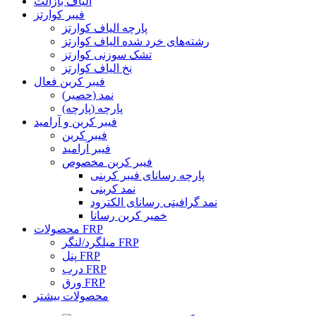
الیاف بازالت
فیبر کوارتز
پارچه الیاف کوارتز
رشته‌های خرد شده الیاف کوارتز
تشک سوزنی کوارتز
نخ الیاف کوارتز
فیبر کربن فعال
نمد (حصیر)
پارچه (پارچه)
فیبر کربن و آرامید
فیبر کربن
فیبر آرامید
فیبر کربن مخصوص
پارچه رسانای فیبر کربنی
نمد کربنی
نمد گرافیتی رسانای الکترود
خمیر کربن رسانا
محصولات FRP
میلگرد/لنگر FRP
پنل FRP
درب FRP
ورق FRP
محصولات بیشتر