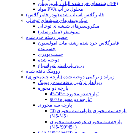
رشته‌های خرد شده الیاف پلی‌پروپیلن (PP)
مواد PVA محلول در آب
فایبرگلاس آسیاب شده (پودر فایبرگلاس)
میکروسفرهای شیشه‌ای توخالی
میکروسفرهای شیشه‌ای توخالی
سنوسفر (میکروسفر)
حصیر رشته خرد شده
فایبرگلاس خرد شده رشته مات امولسیون
چسباننده
چسب پودری
دوخته شده
رزین پلی استر غیراشباع
رووینگ بافته شده
زیرانداز ترکیبی دوخته شده (پارچه چندمحوری)
زیرانداز ترکیبی بافته شده رووینگ
پارچه دو محوره
پارچه دو محوره +45°-45°
پارچه دو محوره 0°90°
پارچه سه محوری
پارچه سه محوری طولی سه محوری (0°
+45°-45°)
پارچه سه محوری عرضی سه محوری
(+45°90°-45°)
چهار محوری (0°/+45°/90°/-45°)