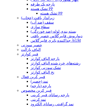
پارچه یک طرفه
تشک هسته PP
تشک هسته PP
زیرانداز بافت (حجاب)
سقف (ضد آب)
سطح سازی
بسته بندی لوله (ضد خوردگی)
دیوارپوش فایبرگلاس حصیر بافتی
جداکننده باتری فایبرگلاس AGM
حصیر سوزنی
الیاف بازالت
فیبر کوارتز
پارچه الیاف کوارتز
رشته‌های خرد شده الیاف کوارتز
تشک سوزنی کوارتز
نخ الیاف کوارتز
فیبر کربن فعال
نمد (حصیر)
پارچه (پارچه)
فیبر کربن مخصوص
پارچه رسانای فیبر کربنی
نمد کربنی
نمد گرافیتی رسانای الکترود