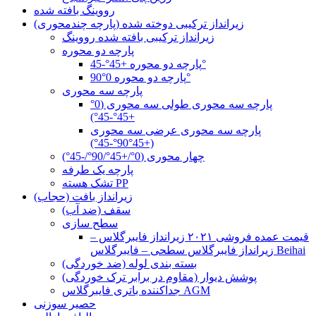
رووینگ بافته شده
زیرانداز ترکیبی دوخته شده (پارچه چندمحوری)
زیرانداز ترکیبی بافته شده رووینگ
پارچه دو محوره
پارچه دو محوره +45°-45°
پارچه دو محوره 0°90°
پارچه سه محوری
پارچه سه محوری طولی سه محوری (0°
+45°-45°)
پارچه سه محوری عرضی سه محوری
(+45°90°-45°)
چهار محوری (0°/+45°/90°/-45°)
پارچه یک طرفه
تشک هسته PP
زیرانداز بافت (حجاب)
سقف (ضد آب)
سطح سازی
قیمت عمده فروشی ۲۰۲۱ زیرانداز فایبرگلاس –
زیرانداز فایبرگلاس سطحی – فایبرگلاس Beihai
بسته بندی لوله (ضد خوردگی)
پوشش دیوار (مقاوم در برابر ترک خوردگی)
جداکننده باتری فایبرگلاس AGM
حصیر سوزنی