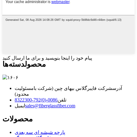
پیام خود را اینجا بنویسید و برای ما ارسال کنید
محصول
دسته‌ها
آدرس
شرکت فایبرگلاس بیهای چین (شرکت بامسئولیت
محدود)
تلفن
0086-(0)792-8322300
sales@fiberglassfiber.com
ایمیل
محصولات
پارچه شیشه ای سه بعدی