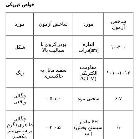
خواص فیزیکی
شاخص
مورد
شاخص آزمون
مورد
آزمون
اندازه
پودر کروی با
۱۰-۴۰۰
شکل
)
um
(
ذرات
سیالیت بالا
مقاومت
سفید مایل به
۱۰۱۰-۱۰۱۳
رنگ
الکتریکی
خاکستری
(Ω.CM)
چگالی
۶-۷
سختی موه
۰.۵-۱.۰
واقعی
چگالی
مقدار PH
ظاهری (گرم
6
(سیستم پخش
۰.۳-۰.۵
بر سانتی‌متر
آب)
مکعب)