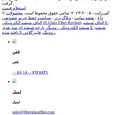
گرفت.
استعلام قیمت
© کپی‌رایت - ۲۰۰۵-۲۰۲۳: تمامی حقوق محفوظ است.
محصولات
داغ
-
نقشه سایت
-
وبلاگ برتر
-
سیاست حفظ حریم خصوصی
,
الیاف شیشه E
,
الیاف شیشه الکترونیکی (E-Glass Fiber Roving)
شیشه
,
پارچه شیشه ای سه بعدی E
شیشه الکترونیکی رووینگ
,
,
بافته شده E رووینگ
,
فایبرگلاس
تلفن
تلفن
۰۰۸۶-۱۸۰۰۷۹۲۸۸۳۱
ایمیل
ایمیل
sales@fiberglassfiber.com