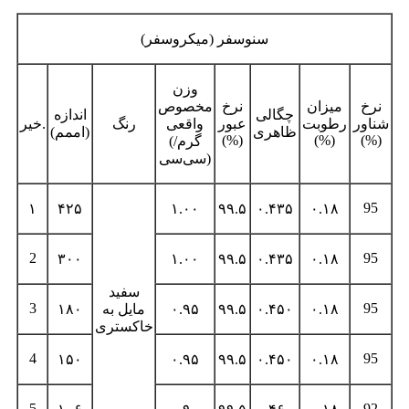
سنوسفر (میکروسفر)
وزن
نرخ
میزان
نرخ
مخصوص
چگالی
اندازه
شناور
رطوبت
عبور
واقعی
رنگ
خیر.
ظاهری
(اممم)
(%)
(%)
(%)
گرم/
(
سی‌سی)
95
۱
۴۲۵
۱.۰۰
۹۹.۵
۰.۴۳۵
۰.۱۸
2
95
۳۰۰
۱.۰۰
۹۹.۵
۰.۴۳۵
۰.۱۸
سفید
3
95
۰.۱۸
۰.۴۵۰
۹۹.۵
۰.۹۵
مایل به
۱۸۰
خاکستری
4
95
۱۵۰
۰.۹۵
۹۹.۵
۰.۴۵۰
۰.۱۸
5
92