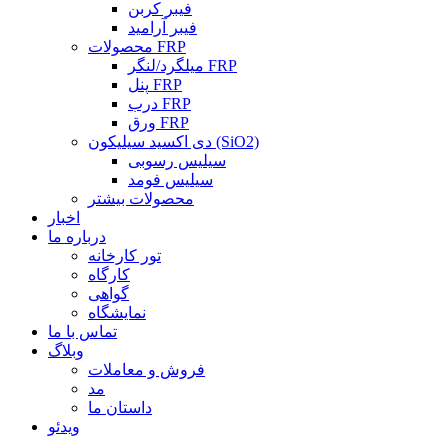
فیبر کربن
فیبر آرامید
محصولات FRP
میلگرد/لنگر FRP
پنل FRP
درب FRP
ورق FRP
دی اکسید سیلیکون (SiO2)
سیلیس رسوبی
سیلیس فومد
محصولات بیشتر
اخبار
درباره ما
تور کارخانه
کارگاه
گواهی
نمایشگاه
تماس با ما
وبلاگ
فروش و معاملات
مد
داستان ما
ویدئو