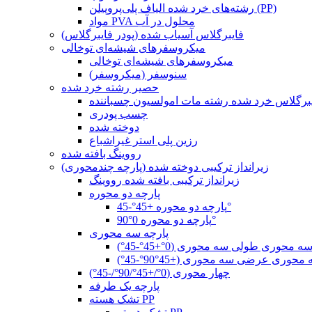
رشته‌های خرد شده الیاف پلی‌پروپیلن (PP)
مواد PVA محلول در آب
فایبرگلاس آسیاب شده (پودر فایبرگلاس)
میکروسفرهای شیشه‌ای توخالی
میکروسفرهای شیشه‌ای توخالی
سنوسفر (میکروسفر)
حصیر رشته خرد شده
برگلاس خرد شده رشته مات امولسیون چسباننده
چسب پودری
دوخته شده
رزین پلی استر غیراشباع
رووینگ بافته شده
زیرانداز ترکیبی دوخته شده (پارچه چندمحوری)
زیرانداز ترکیبی بافته شده رووینگ
پارچه دو محوره
پارچه دو محوره +45°-45°
پارچه دو محوره 0°90°
پارچه سه محوری
ه محوری طولی سه محوری (0°+45°-45°)
حوری عرضی سه محوری (+45°90°-45°)
چهار محوری (0°/+45°/90°/-45°)
پارچه یک طرفه
تشک هسته PP