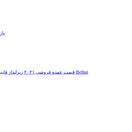
پ
پار
قیمت عمده فروشی ۲۰۲۱ زیرانداز فایبرگلاس – زیرانداز فایبرگلاس سطحی – فایبرگلاس Beihai