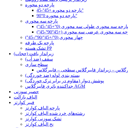
پارچه دو محوره
پارچه دو محوره +45°-45°
پارچه دو محوره 0°90°
پارچه سه محوری
ارچه سه محوری طولی سه محوری (0°+45°-45°)
چه سه محوری عرضی سه محوری (+45°90°-45°)
چهار محوری (0°/+45°/90°/-45°)
پارچه یک طرفه
تشک هسته PP
زیرانداز بافت (حجاب)
سقف (ضد آب)
سطح سازی
بسته بندی لوله (ضد خوردگی)
پوشش دیوار (مقاوم در برابر ترک خوردگی)
جداکننده باتری فایبرگلاس AGM
حصیر سوزنی
الیاف بازالت
فیبر کوارتز
پارچه الیاف کوارتز
رشته‌های خرد شده الیاف کوارتز
تشک سوزنی کوارتز
نخ الیاف کوارتز