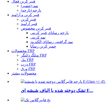
فیبر کربن فعال
نمد (حصیر)
پارچه (پارچه)
فیبر کربن و آرامید
فیبر کربن
فیبر آرامید
فیبر کربن مخصوص
پارچه رسانای فیبر کربنی
نمد کربنی
نمد گرافیتی رسانای الکترود
خمیر کربن رسانا
محصولات FRP
میلگرد/لنگر FRP
پنل FRP
درب FRP
ورق FRP
محصولات بیشتر
تشک دوخته شده با الیاف شیشه ای E...