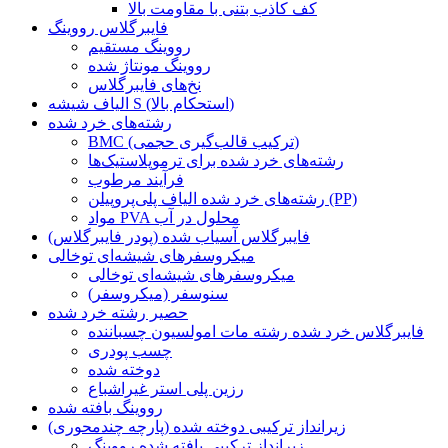
کف کاذب بتنی با مقاومت بالا
فایبرگلاس رووینگ
رووینگ مستقیم
رووینگ مونتاژ شده
نخ‌های فایبرگلاس
الیاف شیشه S (استحکام بالا)
رشته‌های خرد شده
BMC (ترکیب قالب‌گیری حجمی)
رشته‌های خرد شده برای ترموپلاستیک‌ها
فرآیند مرطوب
رشته‌های خرد شده الیاف پلی‌پروپیلن (PP)
مواد PVA محلول در آب
فایبرگلاس آسیاب شده (پودر فایبرگلاس)
میکروسفرهای شیشه‌ای توخالی
میکروسفرهای شیشه‌ای توخالی
سنوسفر (میکروسفر)
حصیر رشته خرد شده
فایبرگلاس خرد شده رشته مات امولسیون چسباننده
چسب پودری
دوخته شده
رزین پلی استر غیراشباع
رووینگ بافته شده
زیرانداز ترکیبی دوخته شده (پارچه چندمحوری)
زیرانداز ترکیبی بافته شده رووینگ