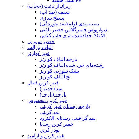
تشک هسته PP
زیرانداز بافت (حجاب)
سقف (ضد آب)
سطح سازی
بسته بندی لوله (ضد خوردگی)
دیوارپوش فایبرگلاس حصیر بافتی
جداکننده باتری فایبرگلاس AGM
حصیر سوزنی
الیاف بازالت
فیبر کوارتز
پارچه الیاف کوارتز
رشته‌های خرد شده الیاف کوارتز
تشک سوزنی کوارتز
نخ الیاف کوارتز
فیبر کربن فعال
نمد (حصیر)
پارچه (پارچه)
فیبر کربن مخصوص
پارچه رسانای فیبر کربنی
نمد کربنی
نمد گرافیتی رسانای الکترود
خمیر کربن رسانا
پودر کربن
فیبر کربن و آرامید