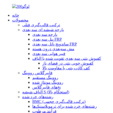
خانه
محصولات
ترکیب قالب‌گیری فنلی
پارچه شیشه ای سه بعدی
پارچه سه بعدی
پنل سه بعدی FRP
ساندویچ پانل سه بعدی FRP
مش سه‌بعدی درون هسته
فیبر هوایی سه بعدی
کفپوش بتنی سه بعدی تقویت شده با الیاف
کفپوش چوبی بتنی در فضای باز
کف کاذب بتنی با مقاومت بالا
فایبرگلاس رووینگ
رووینگ مستقیم
رووینگ مونتاژ شده
نخ‌های فایبرگلاس
الیاف شیشه S (استحکام بالا)
رشته‌های خرد شده
BMC (ترکیب قالب‌گیری حجمی)
رشته‌های خرد شده برای ترموپلاستیک‌ها
فرآیند مرطوب