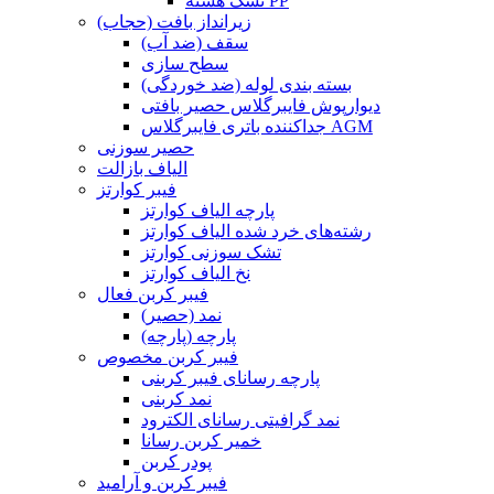
تشک هسته PP
زیرانداز بافت (حجاب)
سقف (ضد آب)
سطح سازی
بسته بندی لوله (ضد خوردگی)
دیوارپوش فایبرگلاس حصیر بافتی
جداکننده باتری فایبرگلاس AGM
حصیر سوزنی
الیاف بازالت
فیبر کوارتز
پارچه الیاف کوارتز
رشته‌های خرد شده الیاف کوارتز
تشک سوزنی کوارتز
نخ الیاف کوارتز
فیبر کربن فعال
نمد (حصیر)
پارچه (پارچه)
فیبر کربن مخصوص
پارچه رسانای فیبر کربنی
نمد کربنی
نمد گرافیتی رسانای الکترود
خمیر کربن رسانا
پودر کربن
فیبر کربن و آرامید