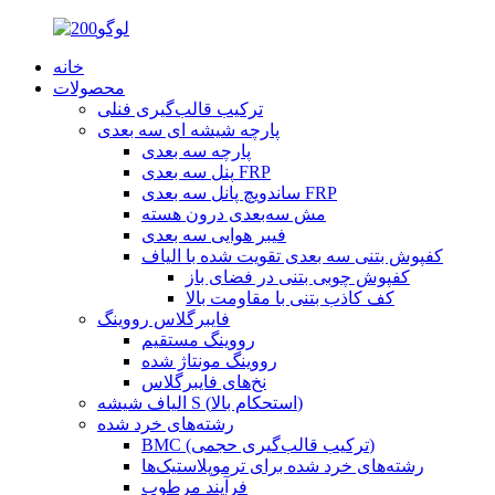
خانه
محصولات
ترکیب قالب‌گیری فنلی
پارچه شیشه ای سه بعدی
پارچه سه بعدی
پنل سه بعدی FRP
ساندویچ پانل سه بعدی FRP
مش سه‌بعدی درون هسته
فیبر هوایی سه بعدی
کفپوش بتنی سه بعدی تقویت شده با الیاف
کفپوش چوبی بتنی در فضای باز
کف کاذب بتنی با مقاومت بالا
فایبرگلاس رووینگ
رووینگ مستقیم
رووینگ مونتاژ شده
نخ‌های فایبرگلاس
الیاف شیشه S (استحکام بالا)
رشته‌های خرد شده
BMC (ترکیب قالب‌گیری حجمی)
رشته‌های خرد شده برای ترموپلاستیک‌ها
فرآیند مرطوب