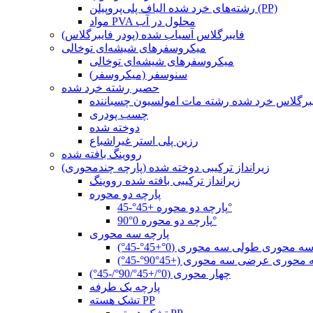
رشته‌های خرد شده الیاف پلی‌پروپیلن (PP)
مواد PVA محلول در آب
فایبرگلاس آسیاب شده (پودر فایبرگلاس)
میکروسفرهای شیشه‌ای توخالی
میکروسفرهای شیشه‌ای توخالی
سنوسفر (میکروسفر)
حصیر رشته خرد شده
برگلاس خرد شده رشته مات امولسیون چسباننده
چسب پودری
دوخته شده
رزین پلی استر غیراشباع
رووینگ بافته شده
زیرانداز ترکیبی دوخته شده (پارچه چندمحوری)
زیرانداز ترکیبی بافته شده رووینگ
پارچه دو محوره
پارچه دو محوره +45°-45°
پارچه دو محوره 0°90°
پارچه سه محوری
ه محوری طولی سه محوری (0°+45°-45°)
حوری عرضی سه محوری (+45°90°-45°)
چهار محوری (0°/+45°/90°/-45°)
پارچه یک طرفه
تشک هسته PP