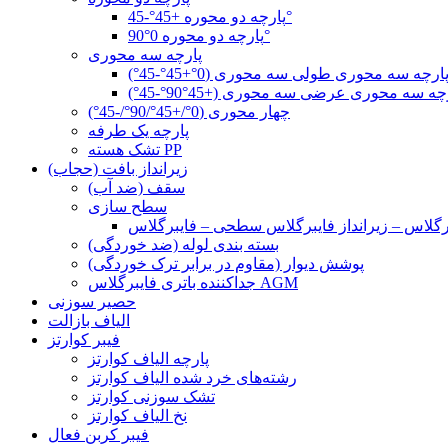
پارچه دو محوره +45°-45°
پارچه دو محوره 0°90°
پارچه سه محوری
ارچه سه محوری طولی سه محوری (0°+45°-45°)
چه سه محوری عرضی سه محوری (+45°90°-45°)
چهار محوری (0°/+45°/90°/-45°)
پارچه یک طرفه
تشک هسته PP
زیرانداز بافت (حجاب)
سقف (ضد آب)
سطح سازی
بسته بندی لوله (ضد خوردگی)
پوشش دیوار (مقاوم در برابر ترک خوردگی)
جداکننده باتری فایبرگلاس AGM
حصیر سوزنی
الیاف بازالت
فیبر کوارتز
پارچه الیاف کوارتز
رشته‌های خرد شده الیاف کوارتز
تشک سوزنی کوارتز
نخ الیاف کوارتز
فیبر کربن فعال