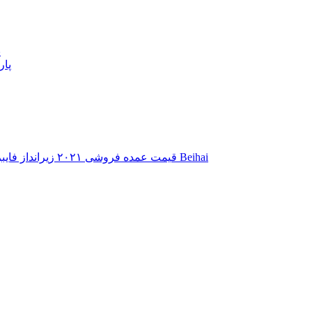
پ
پار
قیمت عمده فروشی ۲۰۲۱ زیرانداز فایبرگلاس – زیرانداز فایبرگلاس سطحی – فایبرگلاس Beihai