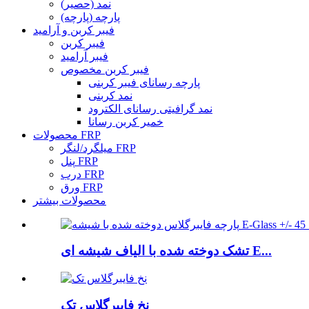
نمد (حصیر)
پارچه (پارچه)
فیبر کربن و آرامید
فیبر کربن
فیبر آرامید
فیبر کربن مخصوص
پارچه رسانای فیبر کربنی
نمد کربنی
نمد گرافیتی رسانای الکترود
خمیر کربن رسانا
محصولات FRP
میلگرد/لنگر FRP
پنل FRP
درب FRP
ورق FRP
محصولات بیشتر
تشک دوخته شده با الیاف شیشه ای E...
نخ فایبرگلاس تک