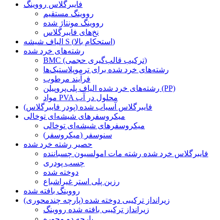
فایبرگلاس رووینگ
رووینگ مستقیم
رووینگ مونتاژ شده
نخ‌های فایبرگلاس
الیاف شیشه S (استحکام بالا)
رشته‌های خرد شده
BMC (ترکیب قالب‌گیری حجمی)
رشته‌های خرد شده برای ترموپلاستیک‌ها
فرآیند مرطوب
رشته‌های خرد شده الیاف پلی‌پروپیلن (PP)
مواد PVA محلول در آب
فایبرگلاس آسیاب شده (پودر فایبرگلاس)
میکروسفرهای شیشه‌ای توخالی
میکروسفرهای شیشه‌ای توخالی
سنوسفر (میکروسفر)
حصیر رشته خرد شده
فایبرگلاس خرد شده رشته مات امولسیون چسباننده
چسب پودری
دوخته شده
رزین پلی استر غیراشباع
رووینگ بافته شده
زیرانداز ترکیبی دوخته شده (پارچه چندمحوری)
زیرانداز ترکیبی بافته شده رووینگ
پارچه دو محوره