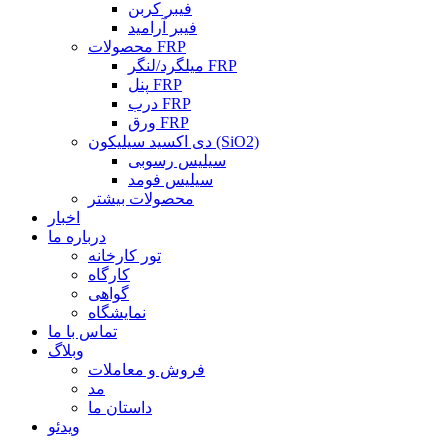
فیبر کربن
فیبر آرامید
محصولات FRP
میلگرد/لنگر FRP
پنل FRP
درب FRP
ورق FRP
دی اکسید سیلیکون (SiO2)
سیلیس رسوبی
سیلیس فومد
محصولات بیشتر
اخبار
درباره ما
تور کارخانه
کارگاه
گواهی
نمایشگاه
تماس با ما
وبلاگ
فروش و معاملات
مد
داستان ما
ویدئو