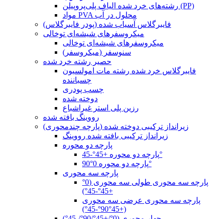
رشته‌های خرد شده الیاف پلی‌پروپیلن (PP)
مواد PVA محلول در آب
فایبرگلاس آسیاب شده (پودر فایبرگلاس)
میکروسفرهای شیشه‌ای توخالی
میکروسفرهای شیشه‌ای توخالی
سنوسفر (میکروسفر)
حصیر رشته خرد شده
فایبرگلاس خرد شده رشته مات امولسیون
چسباننده
چسب پودری
دوخته شده
رزین پلی استر غیراشباع
رووینگ بافته شده
زیرانداز ترکیبی دوخته شده (پارچه چندمحوری)
زیرانداز ترکیبی بافته شده رووینگ
پارچه دو محوره
پارچه دو محوره +45°-45°
پارچه دو محوره 0°90°
پارچه سه محوری
پارچه سه محوری طولی سه محوری (0°
+45°-45°)
پارچه سه محوری عرضی سه محوری
(+45°90°-45°)
چهار محوری (0°/+45°/90°/-45°)