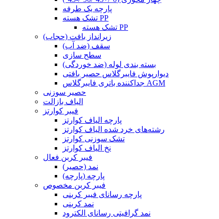
پارچه یک طرفه
تشک هسته PP
تشک هسته PP
زیرانداز بافت (حجاب)
سقف (ضد آب)
سطح سازی
بسته بندی لوله (ضد خوردگی)
دیوارپوش فایبرگلاس حصیر بافتی
جداکننده باتری فایبرگلاس AGM
حصیر سوزنی
الیاف بازالت
فیبر کوارتز
پارچه الیاف کوارتز
رشته‌های خرد شده الیاف کوارتز
تشک سوزنی کوارتز
نخ الیاف کوارتز
فیبر کربن فعال
نمد (حصیر)
پارچه (پارچه)
فیبر کربن مخصوص
پارچه رسانای فیبر کربنی
نمد کربنی
نمد گرافیتی رسانای الکترود