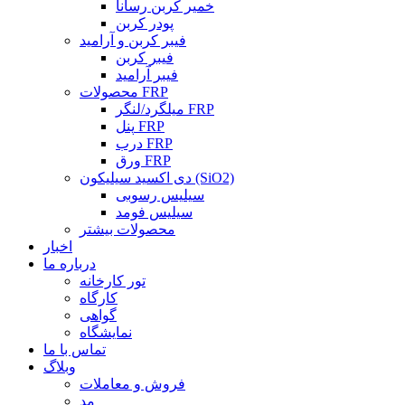
خمیر کربن رسانا
پودر کربن
فیبر کربن و آرامید
فیبر کربن
فیبر آرامید
محصولات FRP
میلگرد/لنگر FRP
پنل FRP
درب FRP
ورق FRP
دی اکسید سیلیکون (SiO2)
سیلیس رسوبی
سیلیس فومد
محصولات بیشتر
اخبار
درباره ما
تور کارخانه
کارگاه
گواهی
نمایشگاه
تماس با ما
وبلاگ
فروش و معاملات
مد