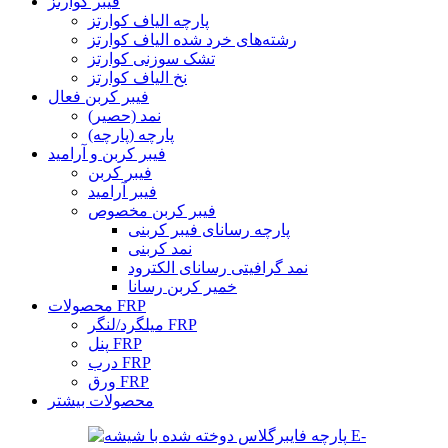
فیبر کوارتز
پارچه الیاف کوارتز
رشته‌های خرد شده الیاف کوارتز
تشک سوزنی کوارتز
نخ الیاف کوارتز
فیبر کربن فعال
نمد (حصیر)
پارچه (پارچه)
فیبر کربن و آرامید
فیبر کربن
فیبر آرامید
فیبر کربن مخصوص
پارچه رسانای فیبر کربنی
نمد کربنی
نمد گرافیتی رسانای الکترود
خمیر کربن رسانا
محصولات FRP
میلگرد/لنگر FRP
پنل FRP
درب FRP
ورق FRP
محصولات بیشتر