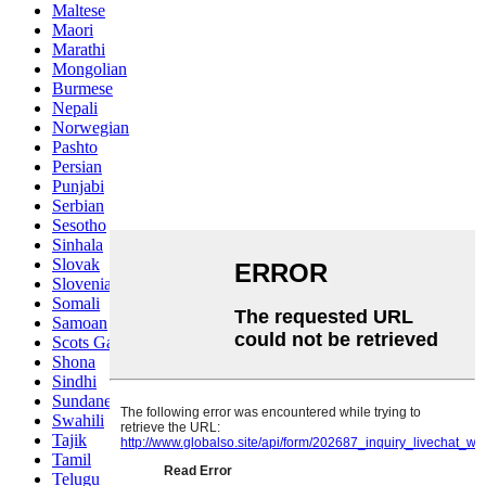
Maltese
Maori
Marathi
Mongolian
Burmese
Nepali
Norwegian
Pashto
Persian
Punjabi
Serbian
Sesotho
Sinhala
Slovak
Slovenian
Somali
Samoan
Scots Gaelic
Shona
Sindhi
Sundanese
Swahili
Tajik
Tamil
Telugu