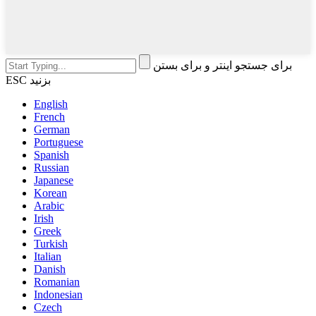
برای جستجو اینتر و برای بستن
ESC بزنید
English
French
German
Portuguese
Spanish
Russian
Japanese
Korean
Arabic
Irish
Greek
Turkish
Italian
Danish
Romanian
Indonesian
Czech