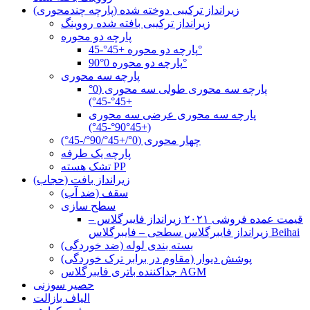
زیرانداز ترکیبی دوخته شده (پارچه چندمحوری)
زیرانداز ترکیبی بافته شده رووینگ
پارچه دو محوره
پارچه دو محوره +45°-45°
پارچه دو محوره 0°90°
پارچه سه محوری
پارچه سه محوری طولی سه محوری (0°
+45°-45°)
پارچه سه محوری عرضی سه محوری
(+45°90°-45°)
چهار محوری (0°/+45°/90°/-45°)
پارچه یک طرفه
تشک هسته PP
زیرانداز بافت (حجاب)
سقف (ضد آب)
سطح سازی
قیمت عمده فروشی ۲۰۲۱ زیرانداز فایبرگلاس –
زیرانداز فایبرگلاس سطحی – فایبرگلاس Beihai
بسته بندی لوله (ضد خوردگی)
پوشش دیوار (مقاوم در برابر ترک خوردگی)
جداکننده باتری فایبرگلاس AGM
حصیر سوزنی
الیاف بازالت