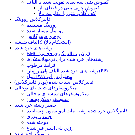
کفپوش بتنی سه بعدی تقویت شده با الیاف
کفپوش چوبی بتنی در فضای باز
کف کاذب بتنی با مقاومت بالا
فایبرگلاس رووینگ
رووینگ مستقیم
رووینگ مونتاژ شده
نخ‌های فایبرگلاس
الیاف شیشه S (استحکام بالا)
رشته‌های خرد شده
BMC (ترکیب قالب‌گیری حجمی)
رشته‌های خرد شده برای ترموپلاستیک‌ها
فرآیند مرطوب
رشته‌های خرد شده الیاف پلی‌پروپیلن (PP)
مواد PVA محلول در آب
فایبرگلاس آسیاب شده (پودر فایبرگلاس)
میکروسفرهای شیشه‌ای توخالی
میکروسفرهای شیشه‌ای توخالی
سنوسفر (میکروسفر)
حصیر رشته خرد شده
فایبرگلاس خرد شده رشته مات امولسیون چسباننده
چسب پودری
دوخته شده
رزین پلی استر غیراشباع
رووینگ بافته شده