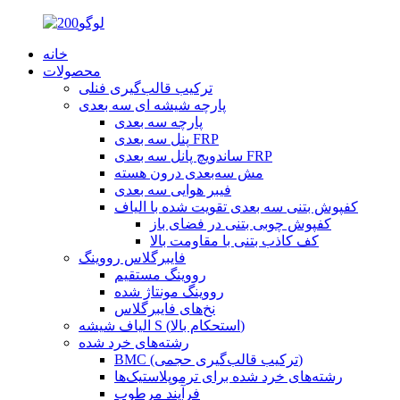
خانه
محصولات
ترکیب قالب‌گیری فنلی
پارچه شیشه ای سه بعدی
پارچه سه بعدی
پنل سه بعدی FRP
ساندویچ پانل سه بعدی FRP
مش سه‌بعدی درون هسته
فیبر هوایی سه بعدی
کفپوش بتنی سه بعدی تقویت شده با الیاف
کفپوش چوبی بتنی در فضای باز
کف کاذب بتنی با مقاومت بالا
فایبرگلاس رووینگ
رووینگ مستقیم
رووینگ مونتاژ شده
نخ‌های فایبرگلاس
الیاف شیشه S (استحکام بالا)
رشته‌های خرد شده
BMC (ترکیب قالب‌گیری حجمی)
رشته‌های خرد شده برای ترموپلاستیک‌ها
فرآیند مرطوب