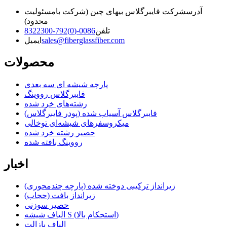
آدرس
شرکت فایبرگلاس بیهای چین (شرکت بامسئولیت
محدود)
تلفن
0086-(0)792-8322300
sales@fiberglassfiber.com
ایمیل
محصولات
پارچه شیشه ای سه بعدی
فایبرگلاس رووینگ
رشته‌های خرد شده
فایبرگلاس آسیاب شده (پودر فایبرگلاس)
میکروسفرهای شیشه‌ای توخالی
حصیر رشته خرد شده
رووینگ بافته شده
اخبار
زیرانداز ترکیبی دوخته شده (پارچه چندمحوری)
زیرانداز بافت (حجاب)
حصیر سوزنی
الیاف شیشه S (استحکام بالا)
الیاف بازالت