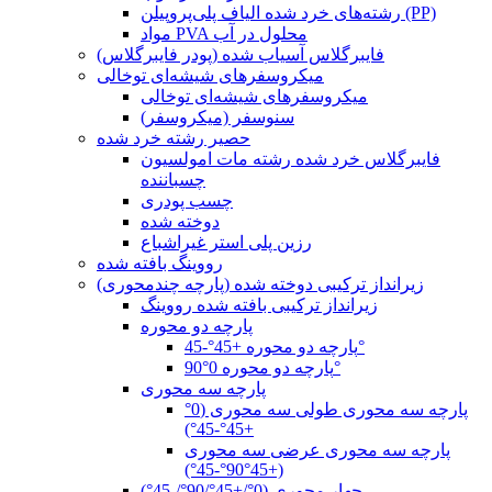
رشته‌های خرد شده الیاف پلی‌پروپیلن (PP)
مواد PVA محلول در آب
فایبرگلاس آسیاب شده (پودر فایبرگلاس)
میکروسفرهای شیشه‌ای توخالی
میکروسفرهای شیشه‌ای توخالی
سنوسفر (میکروسفر)
حصیر رشته خرد شده
فایبرگلاس خرد شده رشته مات امولسیون
چسباننده
چسب پودری
دوخته شده
رزین پلی استر غیراشباع
رووینگ بافته شده
زیرانداز ترکیبی دوخته شده (پارچه چندمحوری)
زیرانداز ترکیبی بافته شده رووینگ
پارچه دو محوره
پارچه دو محوره +45°-45°
پارچه دو محوره 0°90°
پارچه سه محوری
پارچه سه محوری طولی سه محوری (0°
+45°-45°)
پارچه سه محوری عرضی سه محوری
(+45°90°-45°)
چهار محوری (0°/+45°/90°/-45°)