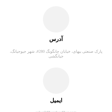
آدرس
پارک صنعتی بیهای، خیابان چانگونگ 280#، شهر جیوجیانگ،
جیانگشی
ایمیل