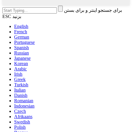
برای جستجو اینتر و برای بستن
ESC بزنید
English
French
German
Portuguese
Spanish
Russian
Japanese
Korean
Arabic
Irish
Greek
Turkish
Italian
Danish
Romanian
Indonesian
Czech
Afrikaans
Swedish
Polish