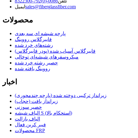
تلفن
0086-(0)792-8322300
sales@fiberglassfiber.com
ایمیل
محصولات
پارچه شیشه ای سه بعدی
فایبرگلاس رووینگ
رشته‌های خرد شده
فایبرگلاس آسیاب شده (پودر فایبرگلاس)
میکروسفرهای شیشه‌ای توخالی
حصیر رشته خرد شده
رووینگ بافته شده
اخبار
زیرانداز ترکیبی دوخته شده (پارچه چندمحوری)
زیرانداز بافت (حجاب)
حصیر سوزنی
الیاف شیشه S (استحکام بالا)
الیاف بازالت
فیبر کربن فعال
محصولات FRP