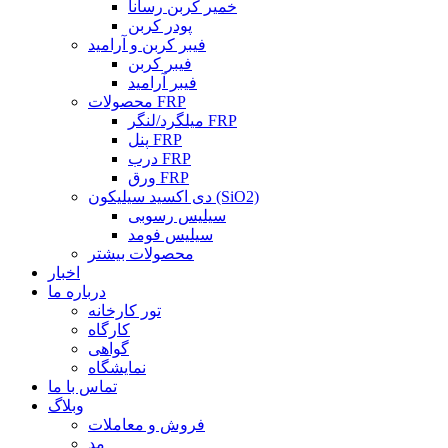
خمیر کربن رسانا
پودر کربن
فیبر کربن و آرامید
فیبر کربن
فیبر آرامید
محصولات FRP
میلگرد/لنگر FRP
پنل FRP
درب FRP
ورق FRP
دی اکسید سیلیکون (SiO2)
سیلیس رسوبی
سیلیس فومد
محصولات بیشتر
اخبار
درباره ما
تور کارخانه
کارگاه
گواهی
نمایشگاه
تماس با ما
وبلاگ
فروش و معاملات
مد