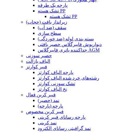
پارچه یک طرفه
تشک هسته PP
تشک هسته PP
زیرانداز بافت (حجاب)
سقف (ضد آب)
سطح سازی
بسته بندی لوله (ضد خوردگی)
دیوارپوش فایبرگلاس حصیر بافتی
جداکننده باتری فایبرگلاس AGM
حصیر سوزنی
الیاف بازالت
فیبر کوارتز
پارچه الیاف کوارتز
رشته‌های خرد شده الیاف کوارتز
تشک سوزنی کوارتز
نخ الیاف کوارتز
فیبر کربن فعال
نمد (حصیر)
پارچه (پارچه)
فیبر کربن مخصوص
پارچه رسانای فیبر کربنی
نمد کربنی
نمد گرافیتی رسانای الکترود