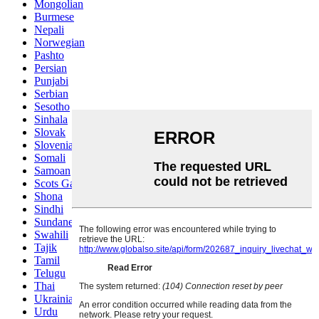
Mongolian
Burmese
Nepali
Norwegian
Pashto
Persian
Punjabi
Serbian
Sesotho
Sinhala
Slovak
Slovenian
Somali
Samoan
Scots Gaelic
Shona
Sindhi
Sundanese
Swahili
Tajik
Tamil
Telugu
Thai
Ukrainian
Urdu