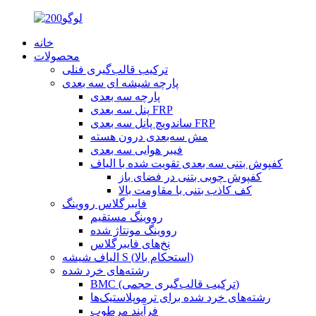
خانه
محصولات
ترکیب قالب‌گیری فنلی
پارچه شیشه ای سه بعدی
پارچه سه بعدی
پنل سه بعدی FRP
ساندویچ پانل سه بعدی FRP
مش سه‌بعدی درون هسته
فیبر هوایی سه بعدی
کفپوش بتنی سه بعدی تقویت شده با الیاف
کفپوش چوبی بتنی در فضای باز
کف کاذب بتنی با مقاومت بالا
فایبرگلاس رووینگ
رووینگ مستقیم
رووینگ مونتاژ شده
نخ‌های فایبرگلاس
الیاف شیشه S (استحکام بالا)
رشته‌های خرد شده
BMC (ترکیب قالب‌گیری حجمی)
رشته‌های خرد شده برای ترموپلاستیک‌ها
فرآیند مرطوب