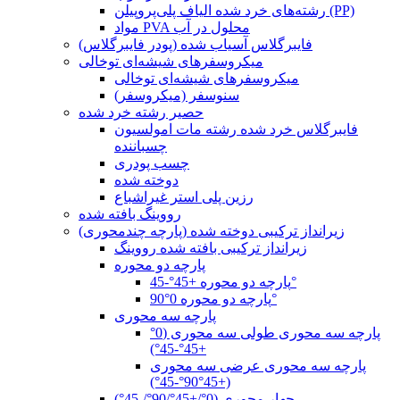
رشته‌های خرد شده الیاف پلی‌پروپیلن (PP)
مواد PVA محلول در آب
فایبرگلاس آسیاب شده (پودر فایبرگلاس)
میکروسفرهای شیشه‌ای توخالی
میکروسفرهای شیشه‌ای توخالی
سنوسفر (میکروسفر)
حصیر رشته خرد شده
فایبرگلاس خرد شده رشته مات امولسیون
چسباننده
چسب پودری
دوخته شده
رزین پلی استر غیراشباع
رووینگ بافته شده
زیرانداز ترکیبی دوخته شده (پارچه چندمحوری)
زیرانداز ترکیبی بافته شده رووینگ
پارچه دو محوره
پارچه دو محوره +45°-45°
پارچه دو محوره 0°90°
پارچه سه محوری
پارچه سه محوری طولی سه محوری (0°
+45°-45°)
پارچه سه محوری عرضی سه محوری
(+45°90°-45°)
چهار محوری (0°/+45°/90°/-45°)