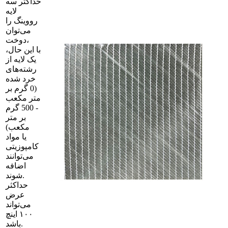
حداکثر سه
لایه
رووینگ را
می‌توان
دوخت،
با این حال،
یک لایه از
رشته‌های
خرد شده
(0 گرم بر
متر مکعب
- 500 گرم
بر متر
مکعب)
یا مواد
کامپوزیتی
می‌توانند
اضافه
شوند.
حداکثر
عرض
می‌تواند
۱۰۰ اینچ
باشد.