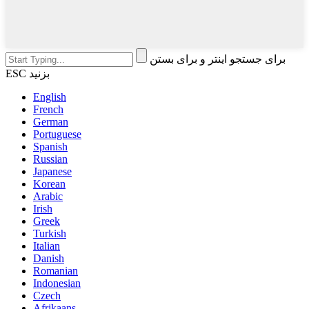
برای جستجو اینتر و برای بستن
ESC بزنید
English
French
German
Portuguese
Spanish
Russian
Japanese
Korean
Arabic
Irish
Greek
Turkish
Italian
Danish
Romanian
Indonesian
Czech
Afrikaans