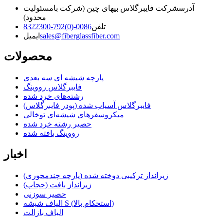
آدرس
شرکت فایبرگلاس بیهای چین (شرکت بامسئولیت
محدود)
تلفن
0086-(0)792-8322300
sales@fiberglassfiber.com
ایمیل
محصولات
پارچه شیشه ای سه بعدی
فایبرگلاس رووینگ
رشته‌های خرد شده
فایبرگلاس آسیاب شده (پودر فایبرگلاس)
میکروسفرهای شیشه‌ای توخالی
حصیر رشته خرد شده
رووینگ بافته شده
اخبار
زیرانداز ترکیبی دوخته شده (پارچه چندمحوری)
زیرانداز بافت (حجاب)
حصیر سوزنی
الیاف شیشه S (استحکام بالا)
الیاف بازالت