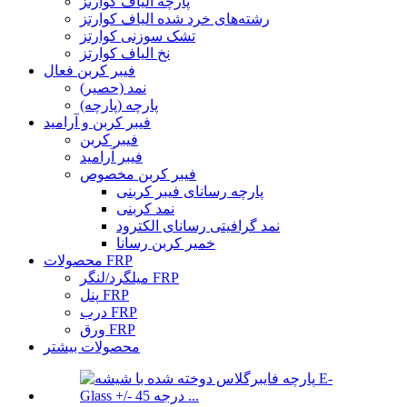
پارچه الیاف کوارتز
رشته‌های خرد شده الیاف کوارتز
تشک سوزنی کوارتز
نخ الیاف کوارتز
فیبر کربن فعال
نمد (حصیر)
پارچه (پارچه)
فیبر کربن و آرامید
فیبر کربن
فیبر آرامید
فیبر کربن مخصوص
پارچه رسانای فیبر کربنی
نمد کربنی
نمد گرافیتی رسانای الکترود
خمیر کربن رسانا
محصولات FRP
میلگرد/لنگر FRP
پنل FRP
درب FRP
ورق FRP
محصولات بیشتر