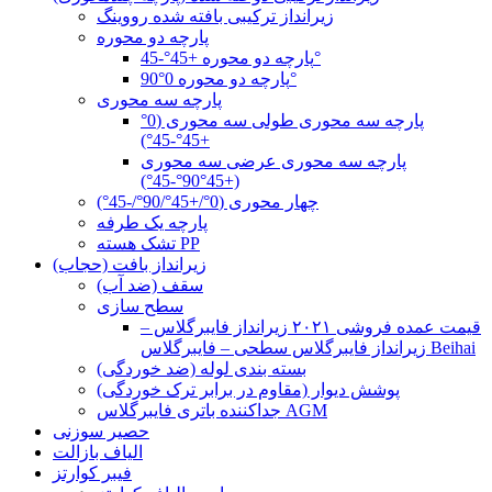
زیرانداز ترکیبی بافته شده رووینگ
پارچه دو محوره
پارچه دو محوره +45°-45°
پارچه دو محوره 0°90°
پارچه سه محوری
پارچه سه محوری طولی سه محوری (0°
+45°-45°)
پارچه سه محوری عرضی سه محوری
(+45°90°-45°)
چهار محوری (0°/+45°/90°/-45°)
پارچه یک طرفه
تشک هسته PP
زیرانداز بافت (حجاب)
سقف (ضد آب)
سطح سازی
قیمت عمده فروشی ۲۰۲۱ زیرانداز فایبرگلاس –
زیرانداز فایبرگلاس سطحی – فایبرگلاس Beihai
بسته بندی لوله (ضد خوردگی)
پوشش دیوار (مقاوم در برابر ترک خوردگی)
جداکننده باتری فایبرگلاس AGM
حصیر سوزنی
الیاف بازالت
فیبر کوارتز