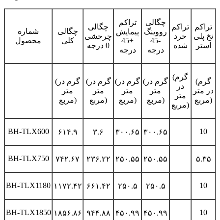
چگالی
تراکم
تراکم
تراکم
چگالی
چگالی
شماره
رووینگ
پیمایش
نخ پلی
خرد
چرخشی
-45
+45
کلی
محصول
استر
شده
0 درجه
درجه
درجه
(گرم
(گرم
(گرم در
(گرم در
(گرم در
(گرم در
در
در متر
متر
متر
متر
متر
متر
مربع)
مربع)
مربع)
مربع)
مربع)
مربع)
BH-TLX600
10
۶۱۴.۹
۳.۶
۳۰۰.۶۵
۳۰۰.۶۵
BH-TLX750
۷۴۲.۶۷
۲۳۶.۲۲
۲۵۰.۵۵
۲۵۰.۵۵
۵.۳۵
BH-TLX1180
10
۱۱۷۲.۴۲
۶۶۱.۴۲
۲۵۰.۵
۲۵۰.۵
BH-TLX1850
10
۱۸۵۶.۸۶
۹۴۴.۸۸
۴۵۰.۹۹
۴۵۰.۹۹