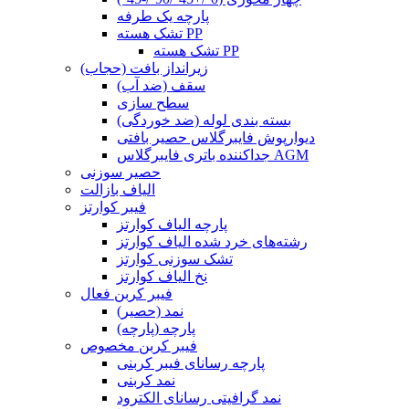
پارچه یک طرفه
تشک هسته PP
تشک هسته PP
زیرانداز بافت (حجاب)
سقف (ضد آب)
سطح سازی
بسته بندی لوله (ضد خوردگی)
دیوارپوش فایبرگلاس حصیر بافتی
جداکننده باتری فایبرگلاس AGM
حصیر سوزنی
الیاف بازالت
فیبر کوارتز
پارچه الیاف کوارتز
رشته‌های خرد شده الیاف کوارتز
تشک سوزنی کوارتز
نخ الیاف کوارتز
فیبر کربن فعال
نمد (حصیر)
پارچه (پارچه)
فیبر کربن مخصوص
پارچه رسانای فیبر کربنی
نمد کربنی
نمد گرافیتی رسانای الکترود