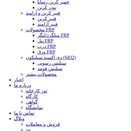
خمیر کربن رسانا
پودر کربن
فیبر کربن و آرامید
فیبر کربن
فیبر آرامید
محصولات FRP
میلگرد/لنگر FRP
پنل FRP
درب FRP
ورق FRP
دی اکسید سیلیکون (SiO2)
سیلیس رسوبی
سیلیس فومد
محصولات بیشتر
اخبار
درباره ما
تور کارخانه
کارگاه
گواهی
نمایشگاه
تماس با ما
وبلاگ
فروش و معاملات
مد