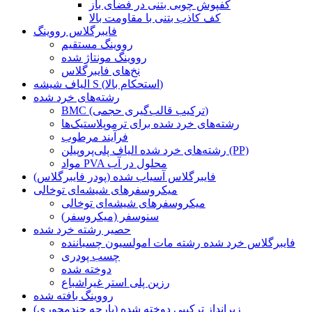
کفپوش چوبی بتنی در فضای باز
کف کاذب بتنی با مقاومت بالا
فایبرگلاس رووینگ
رووینگ مستقیم
رووینگ مونتاژ شده
نخ‌های فایبرگلاس
الیاف شیشه S (استحکام بالا)
رشته‌های خرد شده
BMC (ترکیب قالب‌گیری حجمی)
رشته‌های خرد شده برای ترموپلاستیک‌ها
فرآیند مرطوب
رشته‌های خرد شده الیاف پلی‌پروپیلن (PP)
مواد PVA محلول در آب
فایبرگلاس آسیاب شده (پودر فایبرگلاس)
میکروسفرهای شیشه‌ای توخالی
میکروسفرهای شیشه‌ای توخالی
سنوسفر (میکروسفر)
حصیر رشته خرد شده
فایبرگلاس خرد شده رشته مات امولسیون چسباننده
چسب پودری
دوخته شده
رزین پلی استر غیراشباع
رووینگ بافته شده
زیرانداز ترکیبی دوخته شده (پارچه چندمحوری)