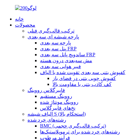
خانه
محصولات
ترکیب قالب‌گیری فنلی
پارچه شیشه ای سه بعدی
پارچه سه بعدی
پنل سه بعدی FRP
ساندویچ پانل سه بعدی FRP
مش سه‌بعدی درون هسته
فیبر هوایی سه بعدی
کفپوش بتنی سه بعدی تقویت شده با الیاف
کفپوش چوبی بتنی در فضای باز
کف کاذب بتنی با مقاومت بالا
فایبرگلاس رووینگ
رووینگ مستقیم
رووینگ مونتاژ شده
نخ‌های فایبرگلاس
الیاف شیشه S (استحکام بالا)
رشته‌های خرد شده
BMC (ترکیب قالب‌گیری حجمی)
رشته‌های خرد شده برای ترموپلاستیک‌ها
فرآیند مرطوب