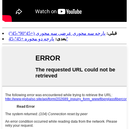
قبلی:
پارچه سه محوری عرضی سه محوری (+45°90°-45°)
پارچه دو محوره +45°-45°
بعدی: