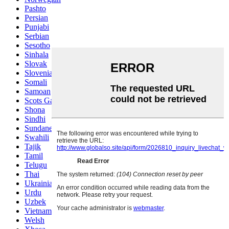
Pashto
Persian
Punjabi
Serbian
Sesotho
Sinhala
Slovak
Slovenian
Somali
Samoan
Scots Gaelic
Shona
Sindhi
Sundanese
Swahili
Tajik
Tamil
Telugu
Thai
Ukrainian
Urdu
Uzbek
Vietnamese
Welsh