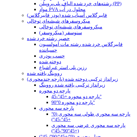
رشته‌های خرد شده الیاف پلی‌پروپیلن (PP)
مواد PVA محلول در آب
فایبرگلاس آسیاب شده (پودر فایبرگلاس)
میکروسفرهای شیشه‌ای توخالی
میکروسفرهای شیشه‌ای توخالی
سنوسفر (میکروسفر)
حصیر رشته خرد شده
فایبرگلاس خرد شده رشته مات امولسیون
چسباننده
چسب پودری
دوخته شده
رزین پلی استر غیراشباع
رووینگ بافته شده
زیرانداز ترکیبی دوخته شده (پارچه چندمحوری)
زیرانداز ترکیبی بافته شده رووینگ
پارچه دو محوره
پارچه دو محوره +45°-45°
پارچه دو محوره 0°90°
پارچه سه محوری
پارچه سه محوری طولی سه محوری (0°
+45°-45°)
پارچه سه محوری عرضی سه محوری
(+45°90°-45°)
چهار محوری (0°/+45°/90°/-45°)