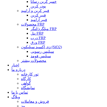
خمیر کربن رسانا
پودر کربن
فیبر کربن و آرامید
فیبر کربن
فیبر آرامید
محصولات FRP
میلگرد/لنگر FRP
پنل FRP
درب FRP
ورق FRP
دی اکسید سیلیکون (SiO2)
سیلیس رسوبی
سیلیس فومد
محصولات بیشتر
اخبار
درباره ما
تور کارخانه
کارگاه
گواهی
نمایشگاه
تماس با ما
وبلاگ
فروش و معاملات
مد