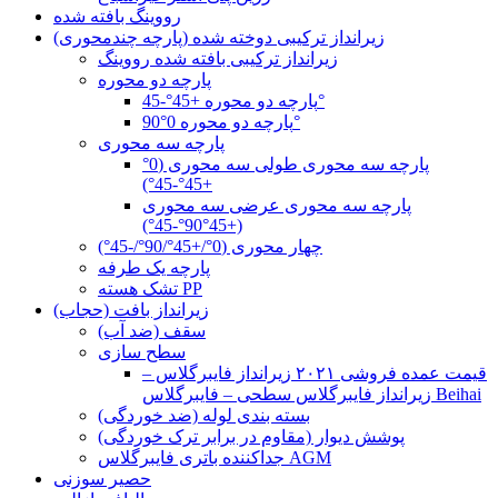
رووینگ بافته شده
زیرانداز ترکیبی دوخته شده (پارچه چندمحوری)
زیرانداز ترکیبی بافته شده رووینگ
پارچه دو محوره
پارچه دو محوره +45°-45°
پارچه دو محوره 0°90°
پارچه سه محوری
پارچه سه محوری طولی سه محوری (0°
+45°-45°)
پارچه سه محوری عرضی سه محوری
(+45°90°-45°)
چهار محوری (0°/+45°/90°/-45°)
پارچه یک طرفه
تشک هسته PP
زیرانداز بافت (حجاب)
سقف (ضد آب)
سطح سازی
قیمت عمده فروشی ۲۰۲۱ زیرانداز فایبرگلاس –
زیرانداز فایبرگلاس سطحی – فایبرگلاس Beihai
بسته بندی لوله (ضد خوردگی)
پوشش دیوار (مقاوم در برابر ترک خوردگی)
جداکننده باتری فایبرگلاس AGM
حصیر سوزنی