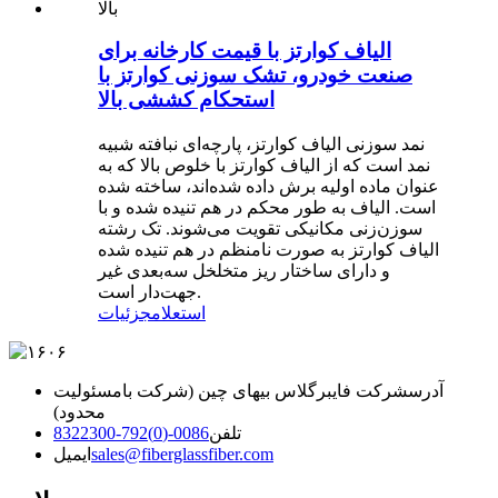
الیاف کوارتز با قیمت کارخانه برای
صنعت خودرو، تشک سوزنی کوارتز با
استحکام کششی بالا
نمد سوزنی الیاف کوارتز، پارچه‌ای نبافته شبیه
نمد است که از الیاف کوارتز با خلوص بالا که به
عنوان ماده اولیه برش داده شده‌اند، ساخته شده
است. الیاف به طور محکم در هم تنیده شده و با
سوزن‌زنی مکانیکی تقویت می‌شوند. تک رشته
الیاف کوارتز به صورت نامنظم در هم تنیده شده
و دارای ساختار ریز متخلخل سه‌بعدی غیر
جهت‌دار است.
استعلام
جزئیات
آدرس
شرکت فایبرگلاس بیهای چین (شرکت بامسئولیت
محدود)
تلفن
0086-(0)792-8322300
sales@fiberglassfiber.com
ایمیل