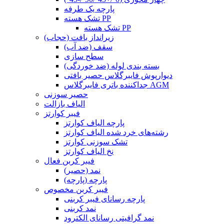
پارچه یک طرفه
تشک هسته PP
تشک هسته PP
زیرانداز بافت (حجاب)
سقف (ضد آب)
سطح سازی
بسته بندی لوله (ضد خوردگی)
دیوارپوش فایبرگلاس حصیر بافتی
جداکننده باتری فایبرگلاس AGM
حصیر سوزنی
الیاف بازالت
فیبر کوارتز
پارچه الیاف کوارتز
رشته‌های خرد شده الیاف کوارتز
تشک سوزنی کوارتز
نخ الیاف کوارتز
فیبر کربن فعال
نمد (حصیر)
پارچه (پارچه)
فیبر کربن مخصوص
پارچه رسانای فیبر کربنی
نمد کربنی
نمد گرافیتی رسانای الکترود