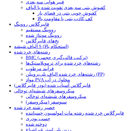
فیبر هوایی سه بعدی
کفپوش بتنی سه بعدی تقویت شده با الیاف
کفپوش چوبی بتنی در فضای باز
کف کاذب بتنی با مقاومت بالا
فایبرگلاس رووینگ
رووینگ مستقیم
رووینگ مونتاژ شده
نخ‌های فایبرگلاس
الیاف شیشه S (استحکام بالا)
رشته‌های خرد شده
BMC (ترکیب قالب‌گیری حجمی)
رشته‌های خرد شده برای ترموپلاستیک‌ها
فرآیند مرطوب
رشته‌های خرد شده الیاف پلی‌پروپیلن (PP)
مواد PVA محلول در آب
فایبرگلاس آسیاب شده (پودر فایبرگلاس)
میکروسفرهای شیشه‌ای توخالی
میکروسفرهای شیشه‌ای توخالی
سنوسفر (میکروسفر)
حصیر رشته خرد شده
فایبرگلاس خرد شده رشته مات امولسیون چسباننده
چسب پودری
دوخته شده
رزین پلی استر غیراشباع