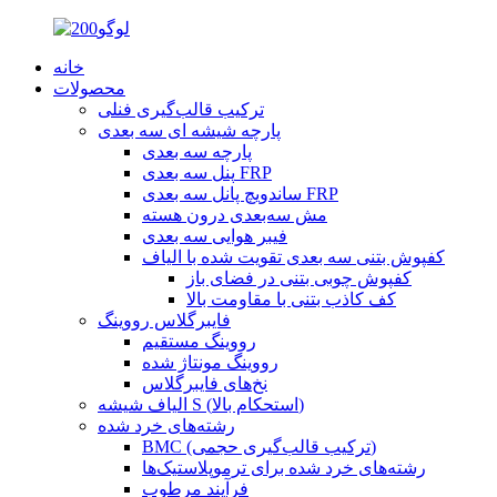
خانه
محصولات
ترکیب قالب‌گیری فنلی
پارچه شیشه ای سه بعدی
پارچه سه بعدی
پنل سه بعدی FRP
ساندویچ پانل سه بعدی FRP
مش سه‌بعدی درون هسته
فیبر هوایی سه بعدی
کفپوش بتنی سه بعدی تقویت شده با الیاف
کفپوش چوبی بتنی در فضای باز
کف کاذب بتنی با مقاومت بالا
فایبرگلاس رووینگ
رووینگ مستقیم
رووینگ مونتاژ شده
نخ‌های فایبرگلاس
الیاف شیشه S (استحکام بالا)
رشته‌های خرد شده
BMC (ترکیب قالب‌گیری حجمی)
رشته‌های خرد شده برای ترموپلاستیک‌ها
فرآیند مرطوب