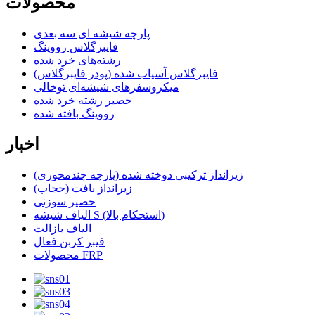
محصولات
پارچه شیشه ای سه بعدی
فایبرگلاس رووینگ
رشته‌های خرد شده
فایبرگلاس آسیاب شده (پودر فایبرگلاس)
میکروسفرهای شیشه‌ای توخالی
حصیر رشته خرد شده
رووینگ بافته شده
اخبار
زیرانداز ترکیبی دوخته شده (پارچه چندمحوری)
زیرانداز بافت (حجاب)
حصیر سوزنی
الیاف شیشه S (استحکام بالا)
الیاف بازالت
فیبر کربن فعال
محصولات FRP