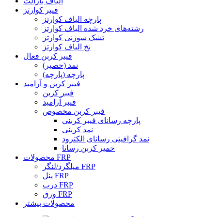
الیاف بازالت
فیبر کوارتز
پارچه الیاف کوارتز
رشته‌های خرد شده الیاف کوارتز
تشک سوزنی کوارتز
نخ الیاف کوارتز
فیبر کربن فعال
نمد (حصیر)
پارچه (پارچه)
فیبر کربن و آرامید
فیبر کربن
فیبر آرامید
فیبر کربن مخصوص
پارچه رسانای فیبر کربنی
نمد کربنی
نمد گرافیتی رسانای الکترود
خمیر کربن رسانا
محصولات FRP
میلگرد/لنگر FRP
پنل FRP
درب FRP
ورق FRP
محصولات بیشتر