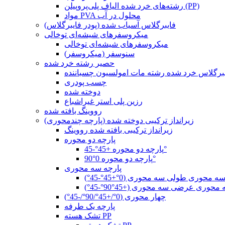
رشته‌های خرد شده الیاف پلی‌پروپیلن (PP)
مواد PVA محلول در آب
فایبرگلاس آسیاب شده (پودر فایبرگلاس)
میکروسفرهای شیشه‌ای توخالی
میکروسفرهای شیشه‌ای توخالی
سنوسفر (میکروسفر)
حصیر رشته خرد شده
برگلاس خرد شده رشته مات امولسیون چسباننده
چسب پودری
دوخته شده
رزین پلی استر غیراشباع
رووینگ بافته شده
زیرانداز ترکیبی دوخته شده (پارچه چندمحوری)
زیرانداز ترکیبی بافته شده رووینگ
پارچه دو محوره
پارچه دو محوره +45°-45°
پارچه دو محوره 0°90°
پارچه سه محوری
ه محوری طولی سه محوری (0°+45°-45°)
حوری عرضی سه محوری (+45°90°-45°)
چهار محوری (0°/+45°/90°/-45°)
پارچه یک طرفه
تشک هسته PP