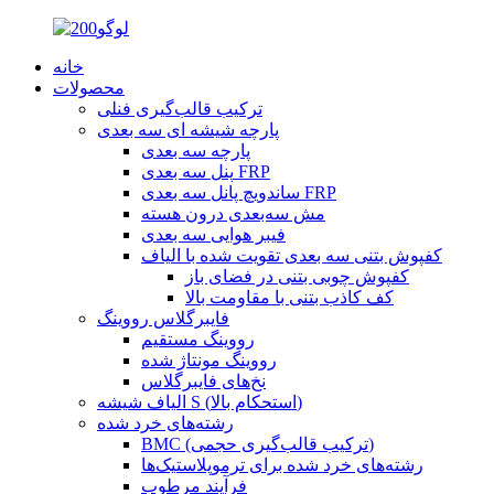
خانه
محصولات
ترکیب قالب‌گیری فنلی
پارچه شیشه ای سه بعدی
پارچه سه بعدی
پنل سه بعدی FRP
ساندویچ پانل سه بعدی FRP
مش سه‌بعدی درون هسته
فیبر هوایی سه بعدی
کفپوش بتنی سه بعدی تقویت شده با الیاف
کفپوش چوبی بتنی در فضای باز
کف کاذب بتنی با مقاومت بالا
فایبرگلاس رووینگ
رووینگ مستقیم
رووینگ مونتاژ شده
نخ‌های فایبرگلاس
الیاف شیشه S (استحکام بالا)
رشته‌های خرد شده
BMC (ترکیب قالب‌گیری حجمی)
رشته‌های خرد شده برای ترموپلاستیک‌ها
فرآیند مرطوب