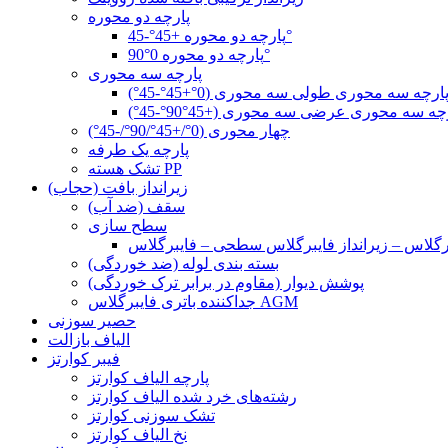
پارچه دو محوره
پارچه دو محوره +45°-45°
پارچه دو محوره 0°90°
پارچه سه محوری
ارچه سه محوری طولی سه محوری (0°+45°-45°)
چه سه محوری عرضی سه محوری (+45°90°-45°)
چهار محوری (0°/+45°/90°/-45°)
پارچه یک طرفه
تشک هسته PP
زیرانداز بافت (حجاب)
سقف (ضد آب)
سطح سازی
بسته بندی لوله (ضد خوردگی)
پوشش دیوار (مقاوم در برابر ترک خوردگی)
جداکننده باتری فایبرگلاس AGM
حصیر سوزنی
الیاف بازالت
فیبر کوارتز
پارچه الیاف کوارتز
رشته‌های خرد شده الیاف کوارتز
تشک سوزنی کوارتز
نخ الیاف کوارتز