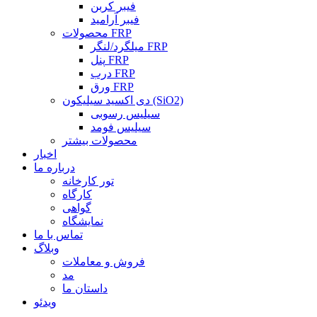
فیبر کربن
فیبر آرامید
محصولات FRP
میلگرد/لنگر FRP
پنل FRP
درب FRP
ورق FRP
دی اکسید سیلیکون (SiO2)
سیلیس رسوبی
سیلیس فومد
محصولات بیشتر
اخبار
درباره ما
تور کارخانه
کارگاه
گواهی
نمایشگاه
تماس با ما
وبلاگ
فروش و معاملات
مد
داستان ما
ویدئو