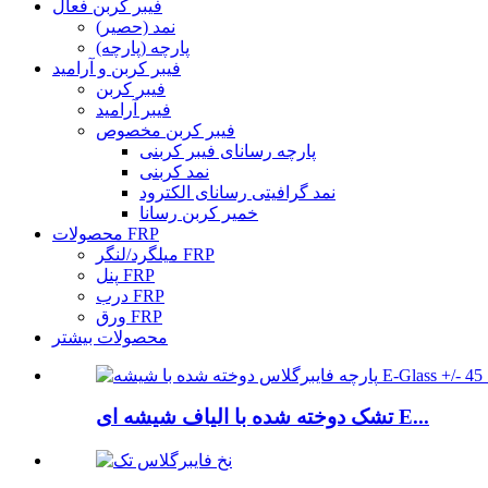
فیبر کربن فعال
نمد (حصیر)
پارچه (پارچه)
فیبر کربن و آرامید
فیبر کربن
فیبر آرامید
فیبر کربن مخصوص
پارچه رسانای فیبر کربنی
نمد کربنی
نمد گرافیتی رسانای الکترود
خمیر کربن رسانا
محصولات FRP
میلگرد/لنگر FRP
پنل FRP
درب FRP
ورق FRP
محصولات بیشتر
تشک دوخته شده با الیاف شیشه ای E...