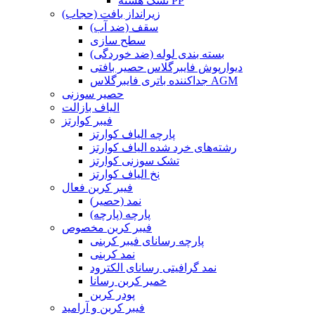
تشک هسته PP
زیرانداز بافت (حجاب)
سقف (ضد آب)
سطح سازی
بسته بندی لوله (ضد خوردگی)
دیوارپوش فایبرگلاس حصیر بافتی
جداکننده باتری فایبرگلاس AGM
حصیر سوزنی
الیاف بازالت
فیبر کوارتز
پارچه الیاف کوارتز
رشته‌های خرد شده الیاف کوارتز
تشک سوزنی کوارتز
نخ الیاف کوارتز
فیبر کربن فعال
نمد (حصیر)
پارچه (پارچه)
فیبر کربن مخصوص
پارچه رسانای فیبر کربنی
نمد کربنی
نمد گرافیتی رسانای الکترود
خمیر کربن رسانا
پودر کربن
فیبر کربن و آرامید