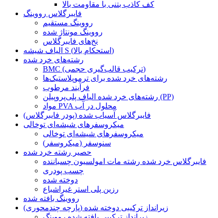
کف کاذب بتنی با مقاومت بالا
فایبرگلاس رووینگ
رووینگ مستقیم
رووینگ مونتاژ شده
نخ‌های فایبرگلاس
الیاف شیشه S (استحکام بالا)
رشته‌های خرد شده
BMC (ترکیب قالب‌گیری حجمی)
رشته‌های خرد شده برای ترموپلاستیک‌ها
فرآیند مرطوب
رشته‌های خرد شده الیاف پلی‌پروپیلن (PP)
مواد PVA محلول در آب
فایبرگلاس آسیاب شده (پودر فایبرگلاس)
میکروسفرهای شیشه‌ای توخالی
میکروسفرهای شیشه‌ای توخالی
سنوسفر (میکروسفر)
حصیر رشته خرد شده
فایبرگلاس خرد شده رشته مات امولسیون چسباننده
چسب پودری
دوخته شده
رزین پلی استر غیراشباع
رووینگ بافته شده
زیرانداز ترکیبی دوخته شده (پارچه چندمحوری)
زیرانداز ترکیبی بافته شده رووینگ