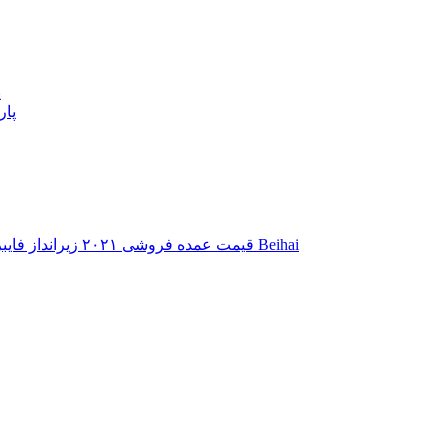
پ
پار
قیمت عمده فروشی ۲۰۲۱ زیرانداز فایبرگلاس – زیرانداز فایبرگلاس سطحی – فایبرگلاس Beihai