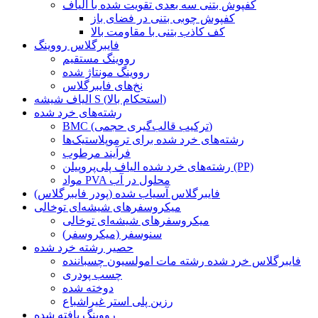
کفپوش بتنی سه بعدی تقویت شده با الیاف
کفپوش چوبی بتنی در فضای باز
کف کاذب بتنی با مقاومت بالا
فایبرگلاس رووینگ
رووینگ مستقیم
رووینگ مونتاژ شده
نخ‌های فایبرگلاس
الیاف شیشه S (استحکام بالا)
رشته‌های خرد شده
BMC (ترکیب قالب‌گیری حجمی)
رشته‌های خرد شده برای ترموپلاستیک‌ها
فرآیند مرطوب
رشته‌های خرد شده الیاف پلی‌پروپیلن (PP)
مواد PVA محلول در آب
فایبرگلاس آسیاب شده (پودر فایبرگلاس)
میکروسفرهای شیشه‌ای توخالی
میکروسفرهای شیشه‌ای توخالی
سنوسفر (میکروسفر)
حصیر رشته خرد شده
فایبرگلاس خرد شده رشته مات امولسیون چسباننده
چسب پودری
دوخته شده
رزین پلی استر غیراشباع
رووینگ بافته شده