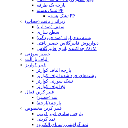
پارچه یک طرفه
تشک هسته PP
تشک هسته PP
زیرانداز بافت (حجاب)
سقف (ضد آب)
سطح سازی
بسته بندی لوله (ضد خوردگی)
دیوارپوش فایبرگلاس حصیر بافتی
جداکننده باتری فایبرگلاس AGM
حصیر سوزنی
الیاف بازالت
فیبر کوارتز
پارچه الیاف کوارتز
رشته‌های خرد شده الیاف کوارتز
تشک سوزنی کوارتز
نخ الیاف کوارتز
فیبر کربن فعال
نمد (حصیر)
پارچه (پارچه)
فیبر کربن مخصوص
پارچه رسانای فیبر کربنی
نمد کربنی
نمد گرافیتی رسانای الکترود