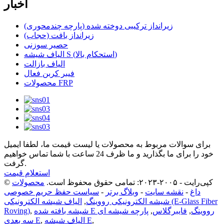
اخبار
زیرانداز ترکیبی دوخته شده (پارچه چندمحوری)
زیرانداز بافت (حجاب)
حصیر سوزنی
الیاف شیشه S (استحکام بالا)
الیاف بازالت
فیبر کربن فعال
محصولات FRP
برای سوالات مربوط به محصولات یا لیست قیمت ما، لطفا ایمیل
خود را برای ما بگذارید و ما ظرف 24 ساعت با شما تماس خواهیم
گرفت.
استعلام قیمت
© کپی‌رایت - ۲۰۰۵-۲۰۲۳: تمامی حقوق محفوظ است.
محصولات
داغ
-
نقشه سایت
-
وبلاگ برتر
-
سیاست حفظ حریم خصوصی
شیشه الکترونیکی رووینگ
,
الیاف شیشه الکترونیکی (E-Glass Fiber
شیشه بافته شده E رووینگ
,
فایبرگلاس
,
پارچه شیشه ای
,
Roving)
,
الیاف شیشه E
,
سه بعدی E