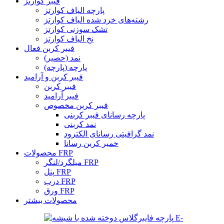
فیبر کوارتز
پارچه الیاف کوارتز
رشته‌های خرد شده الیاف کوارتز
تشک سوزنی کوارتز
نخ الیاف کوارتز
فیبر کربن فعال
نمد (حصیر)
پارچه (پارچه)
فیبر کربن و آرامید
فیبر کربن
فیبر آرامید
فیبر کربن مخصوص
پارچه رسانای فیبر کربنی
نمد کربنی
نمد گرافیتی رسانای الکترود
خمیر کربن رسانا
محصولات FRP
میلگرد/لنگر FRP
پنل FRP
درب FRP
ورق FRP
محصولات بیشتر