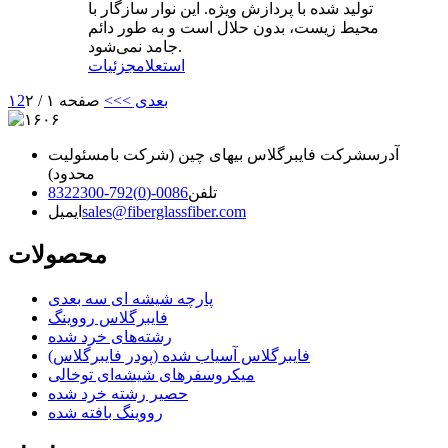
تولید شده با پردازش ویژه. این نوار سازگار با
محیط زیست، بدون حلال است و به طور دائم
جامد نمی‌شود.
استعلام
جزئیات
بعدی >
>>
صفحه ۱ / ۲
2
۱
آدرس
شرکت فایبرگلاس بیهای چین (شرکت بامسئولیت
محدود)
تلفن
0086-(0)792-8322300
sales@fiberglassfiber.com
ایمیل
محصولات
پارچه شیشه ای سه بعدی
فایبرگلاس رووینگ
رشته‌های خرد شده
فایبرگلاس آسیاب شده (پودر فایبرگلاس)
میکروسفرهای شیشه‌ای توخالی
حصیر رشته خرد شده
رووینگ بافته شده