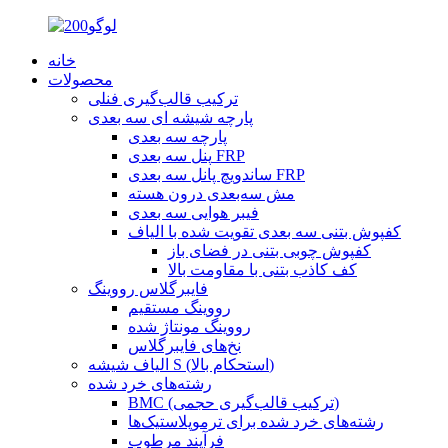
خانه
محصولات
ترکیب قالب‌گیری فنلی
پارچه شیشه ای سه بعدی
پارچه سه بعدی
پنل سه بعدی FRP
ساندویچ پانل سه بعدی FRP
مش سه‌بعدی درون هسته
فیبر هوایی سه بعدی
کفپوش بتنی سه بعدی تقویت شده با الیاف
کفپوش چوبی بتنی در فضای باز
کف کاذب بتنی با مقاومت بالا
فایبرگلاس رووینگ
رووینگ مستقیم
رووینگ مونتاژ شده
نخ‌های فایبرگلاس
الیاف شیشه S (استحکام بالا)
رشته‌های خرد شده
BMC (ترکیب قالب‌گیری حجمی)
رشته‌های خرد شده برای ترموپلاستیک‌ها
فرآیند مرطوب