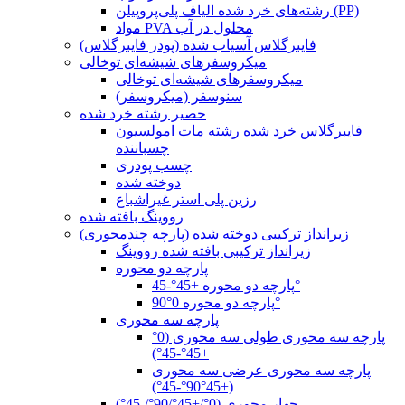
رشته‌های خرد شده الیاف پلی‌پروپیلن (PP)
مواد PVA محلول در آب
فایبرگلاس آسیاب شده (پودر فایبرگلاس)
میکروسفرهای شیشه‌ای توخالی
میکروسفرهای شیشه‌ای توخالی
سنوسفر (میکروسفر)
حصیر رشته خرد شده
فایبرگلاس خرد شده رشته مات امولسیون
چسباننده
چسب پودری
دوخته شده
رزین پلی استر غیراشباع
رووینگ بافته شده
زیرانداز ترکیبی دوخته شده (پارچه چندمحوری)
زیرانداز ترکیبی بافته شده رووینگ
پارچه دو محوره
پارچه دو محوره +45°-45°
پارچه دو محوره 0°90°
پارچه سه محوری
پارچه سه محوری طولی سه محوری (0°
+45°-45°)
پارچه سه محوری عرضی سه محوری
(+45°90°-45°)
چهار محوری (0°/+45°/90°/-45°)