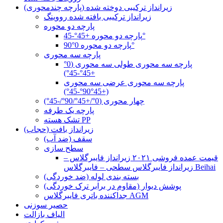
زیرانداز ترکیبی دوخته شده (پارچه چندمحوری)
زیرانداز ترکیبی بافته شده رووینگ
پارچه دو محوره
پارچه دو محوره +45°-45°
پارچه دو محوره 0°90°
پارچه سه محوری
پارچه سه محوری طولی سه محوری (0°
+45°-45°)
پارچه سه محوری عرضی سه محوری
(+45°90°-45°)
چهار محوری (0°/+45°/90°/-45°)
پارچه یک طرفه
تشک هسته PP
زیرانداز بافت (حجاب)
سقف (ضد آب)
سطح سازی
قیمت عمده فروشی ۲۰۲۱ زیرانداز فایبرگلاس –
زیرانداز فایبرگلاس سطحی – فایبرگلاس Beihai
بسته بندی لوله (ضد خوردگی)
پوشش دیوار (مقاوم در برابر ترک خوردگی)
جداکننده باتری فایبرگلاس AGM
حصیر سوزنی
الیاف بازالت