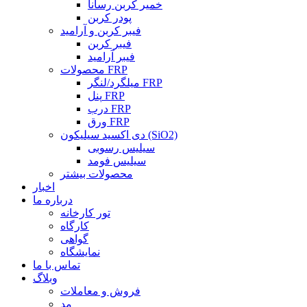
خمیر کربن رسانا
پودر کربن
فیبر کربن و آرامید
فیبر کربن
فیبر آرامید
محصولات FRP
میلگرد/لنگر FRP
پنل FRP
درب FRP
ورق FRP
دی اکسید سیلیکون (SiO2)
سیلیس رسوبی
سیلیس فومد
محصولات بیشتر
اخبار
درباره ما
تور کارخانه
کارگاه
گواهی
نمایشگاه
تماس با ما
وبلاگ
فروش و معاملات
مد