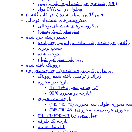
رشته‌های خرد شده الیاف پلی‌پروپیلن (PP)
مواد PVA محلول در آب
فایبرگلاس آسیاب شده (پودر فایبرگلاس)
میکروسفرهای شیشه‌ای توخالی
میکروسفرهای شیشه‌ای توخالی
سنوسفر (میکروسفر)
حصیر رشته خرد شده
برگلاس خرد شده رشته مات امولسیون چسباننده
چسب پودری
دوخته شده
رزین پلی استر غیراشباع
رووینگ بافته شده
زیرانداز ترکیبی دوخته شده (پارچه چندمحوری)
زیرانداز ترکیبی بافته شده رووینگ
پارچه دو محوره
پارچه دو محوره +45°-45°
پارچه دو محوره 0°90°
پارچه سه محوری
ه محوری طولی سه محوری (0°+45°-45°)
حوری عرضی سه محوری (+45°90°-45°)
چهار محوری (0°/+45°/90°/-45°)
پارچه یک طرفه
تشک هسته PP