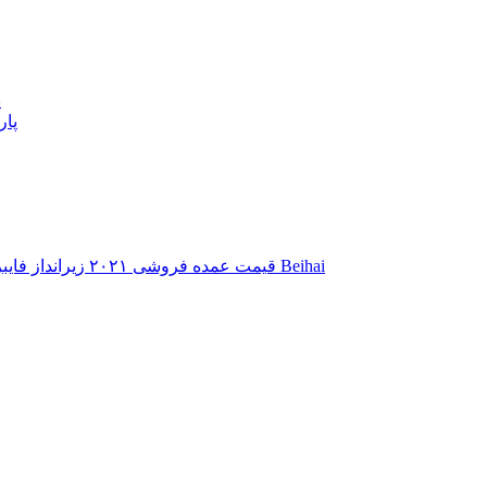
پ
پار
قیمت عمده فروشی ۲۰۲۱ زیرانداز فایبرگلاس – زیرانداز فایبرگلاس سطحی – فایبرگلاس Beihai