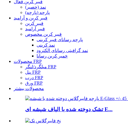
فیبر کربن فعال
نمد (حصیر)
پارچه (پارچه)
فیبر کربن و آرامید
فیبر کربن
فیبر آرامید
فیبر کربن مخصوص
پارچه رسانای فیبر کربنی
نمد کربنی
نمد گرافیتی رسانای الکترود
خمیر کربن رسانا
محصولات FRP
میلگرد/لنگر FRP
پنل FRP
درب FRP
ورق FRP
محصولات بیشتر
تشک دوخته شده با الیاف شیشه ای E...