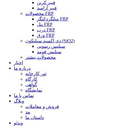
فیبر کربن
فیبر آرامید
محصولات FRP
میلگرد/لنگر FRP
پنل FRP
درب FRP
ورق FRP
دی اکسید سیلیکون (SiO2)
سیلیس رسوبی
سیلیس فومد
محصولات بیشتر
اخبار
درباره ما
تور کارخانه
کارگاه
گواهی
نمایشگاه
تماس با ما
وبلاگ
فروش و معاملات
مد
داستان ما
ویدئو