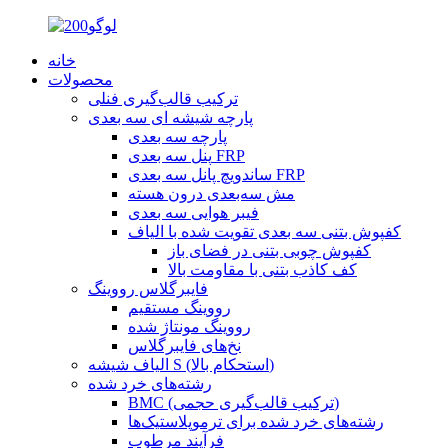
خانه
محصولات
ترکیب قالب‌گیری فنلی
پارچه شیشه ای سه بعدی
پارچه سه بعدی
پنل سه بعدی FRP
ساندویچ پانل سه بعدی FRP
مش سه‌بعدی درون هسته
فیبر هوایی سه بعدی
کفپوش بتنی سه بعدی تقویت شده با الیاف
کفپوش چوبی بتنی در فضای باز
کف کاذب بتنی با مقاومت بالا
فایبرگلاس رووینگ
رووینگ مستقیم
رووینگ مونتاژ شده
نخ‌های فایبرگلاس
الیاف شیشه S (استحکام بالا)
رشته‌های خرد شده
BMC (ترکیب قالب‌گیری حجمی)
رشته‌های خرد شده برای ترموپلاستیک‌ها
فرآیند مرطوب