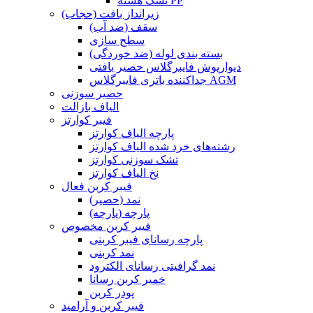
تشک هسته PP
زیرانداز بافت (حجاب)
سقف (ضد آب)
سطح سازی
بسته بندی لوله (ضد خوردگی)
دیوارپوش فایبرگلاس حصیر بافتی
جداکننده باتری فایبرگلاس AGM
حصیر سوزنی
الیاف بازالت
فیبر کوارتز
پارچه الیاف کوارتز
رشته‌های خرد شده الیاف کوارتز
تشک سوزنی کوارتز
نخ الیاف کوارتز
فیبر کربن فعال
نمد (حصیر)
پارچه (پارچه)
فیبر کربن مخصوص
پارچه رسانای فیبر کربنی
نمد کربنی
نمد گرافیتی رسانای الکترود
خمیر کربن رسانا
پودر کربن
فیبر کربن و آرامید