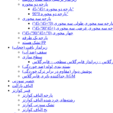
پارچه دو محوره
پارچه دو محوره +45°-45°
پارچه دو محوره 0°90°
پارچه سه محوری
ارچه سه محوری طولی سه محوری (0°+45°-45°)
چه سه محوری عرضی سه محوری (+45°90°-45°)
چهار محوری (0°/+45°/90°/-45°)
پارچه یک طرفه
تشک هسته PP
زیرانداز بافت (حجاب)
سقف (ضد آب)
سطح سازی
بسته بندی لوله (ضد خوردگی)
پوشش دیوار (مقاوم در برابر ترک خوردگی)
جداکننده باتری فایبرگلاس AGM
حصیر سوزنی
الیاف بازالت
فیبر کوارتز
پارچه الیاف کوارتز
رشته‌های خرد شده الیاف کوارتز
تشک سوزنی کوارتز
نخ الیاف کوارتز