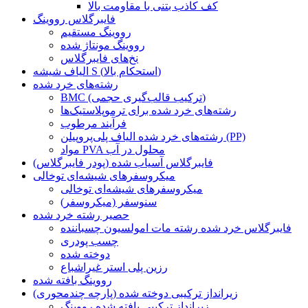
کف کاذب بتنی با مقاومت بالا
فایبرگلاس رووینگ
رووینگ مستقیم
رووینگ مونتاژ شده
نخ‌های فایبرگلاس
الیاف شیشه S (استحکام بالا)
رشته‌های خرد شده
BMC (ترکیب قالب‌گیری حجمی)
رشته‌های خرد شده برای ترموپلاستیک‌ها
فرآیند مرطوب
رشته‌های خرد شده الیاف پلی‌پروپیلن (PP)
مواد PVA محلول در آب
فایبرگلاس آسیاب شده (پودر فایبرگلاس)
میکروسفرهای شیشه‌ای توخالی
میکروسفرهای شیشه‌ای توخالی
سنوسفر (میکروسفر)
حصیر رشته خرد شده
فایبرگلاس خرد شده رشته مات امولسیون چسباننده
چسب پودری
دوخته شده
رزین پلی استر غیراشباع
رووینگ بافته شده
زیرانداز ترکیبی دوخته شده (پارچه چندمحوری)
زیرانداز ترکیبی بافته شده رووینگ